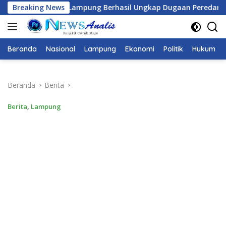
Langsung
il Ungkap Dugaan Peredaran Narkoba di Lampung Tengah, Em
Breaking News
ke
konten
Beranda
Nasional
Lampung
Ekonomi
Politik
Hukum
Beranda
Berita
Berita
,
Lampung