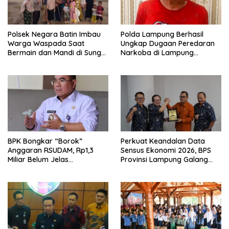
Polda Lampung Berhasil
Polsek Negara Batin Imbau
Ungkap Dugaan Peredaran
Warga Waspada Saat
Narkoba di Lampung
Bermain dan Mandi di Sungai
Tengah, Empat Terduga
Karta Jaya
Pelaku Diamankan
BPK Bongkar “Borok”
Perkuat Keandalan Data
Anggaran RSUDAM, Rp1,3
Sensus Ekonomi 2026, BPS
Miliar Belum Jelas
Provinsi Lampung Galang
Pertanggungjawabannya
Sinergi Strategis Bersama
Sungai Budi Group