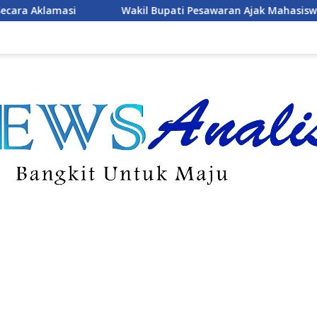
esawaran Ajak Mahasiswa Menjadi Pemimpin Adaptif, Berintegr