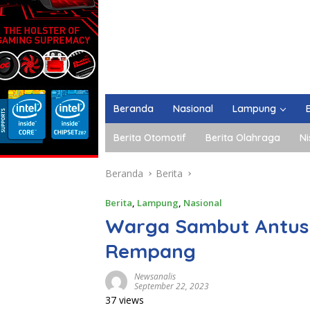
Beranda
Nasional
Lampung
Berita Otomotif
Berita Olahraga
Ni
Beranda
Berita
Berita
,
Lampung
,
Nasional
Warga Sambut Antusia
Rempang
Newsanalis
September 22, 2023
37 views