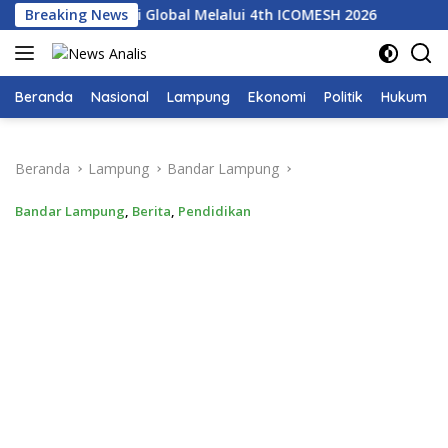
Langsung
at Kolaborasi Global Melalui 4th ICOMESH 2026
Breaking News
Dari IC
ke
konten
Beranda
Nasional
Lampung
Ekonomi
Politik
Hukum
Beranda
Lampung
Bandar Lampung
Bandar Lampung
,
Berita
,
Pendidikan