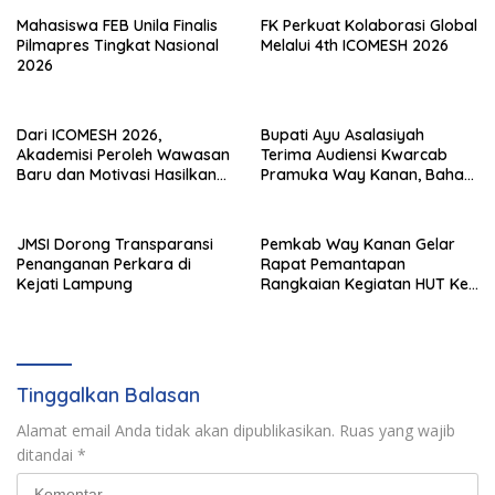
Mahasiswa FEB Unila Finalis
FK Perkuat Kolaborasi Global
Pilmapres Tingkat Nasional
Melalui 4th ICOMESH 2026
2026
Dari ICOMESH 2026,
Bupati Ayu Asalasiyah
Akademisi Peroleh Wawasan
Terima Audiensi Kwarcab
Baru dan Motivasi Hasilkan
Pramuka Way Kanan, Bahas
Riset Berdampak
Persiapan Jamnas XII Hingga
Penghargaan Pancawarsa
JMSI Dorong Transparansi
Pemkab Way Kanan Gelar
Penanganan Perkara di
Rapat Pemantapan
Kejati Lampung
Rangkaian Kegiatan HUT Ke-
81 RI Tahun 2026
Tinggalkan Balasan
Alamat email Anda tidak akan dipublikasikan.
Ruas yang wajib
ditandai
*