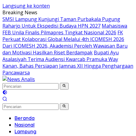
Langsung ke konten
Breaking News
SMSI Lampung Kunjungi Taman Purbakala Pugung
Raharjo Untuk Ekspedisi Budaya HPN 2027
Mahasiswa
FEB Unila Finalis Pilmapres Tingkat Nasional 2026
FK
Perkuat Kolaborasi Global Melalui 4th ICOMESH 2026
Dari ICOMESH 2026, Akademisi Peroleh Wawasan Baru
dan Motivasi Hasilkan Riset Berdampak
Bupati Ayu
Asalasiyah Terima Audiensi Kwarcab Pramuka Way
Kanan, Bahas Persiapan Jamnas XII Hingga Penghargaan
Pancawarsa
Beranda
Nasional
Lampung