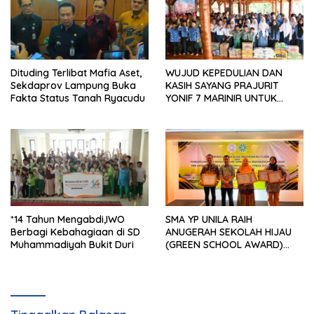
Dituding Terlibat Mafia Aset,
WUJUD KEPEDULIAN DAN
Sekdaprov Lampung Buka
KASIH SAYANG PRAJURIT
Fakta Status Tanah Ryacudu
YONIF 7 MARINIR UNTUK
ANAK-ANAK PONDOK
PESANTREN NURUL HUDA
*14 Tahun Mengabdi,IWO
SMA YP UNILA RAIH
Berbagi Kebahagiaan di SD
ANUGERAH SEKOLAH HIJAU
Muhammadiyah Bukit Duri
(GREEN SCHOOL AWARD)
2026 DARI APPeL HIJAU
INDONESIA