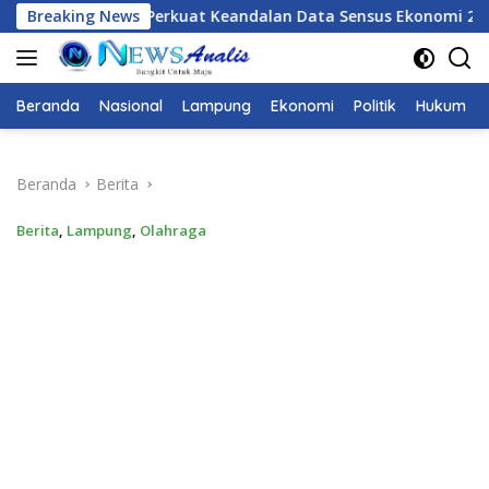
Langsung
alan Data Sensus Ekonomi 2026, BPS Provinsi Lampung Galang S
Breaking News
ke
konten
Beranda
Nasional
Lampung
Ekonomi
Politik
Hukum
Beranda
Berita
Berita
,
Lampung
,
Olahraga