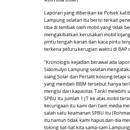
Laporan yang diberikan ke Polsek kat
Lampung selatan itu berisi terkait pe
tiba di tembak oleh mobil yang tidak 
mengakibatkan kerusakan mobil kijang 
pintu tengah kanan dan kaca pintu te
terkena peluru.kerugian waktu di BAP d
“Kronologis kejadian berawal ada lapo
Sidomulyo Lampung selatan.mengataka
siang Solar dan Pertalit kosong.tetap
yang membeli BBM tersebut hanya terlih
mengisi dari kapasitas Tanki melebihi u
SPBU itu jumlah 1 JT ke atas.mobil ter
kecurigaan itu kami dari tiam media 
salah satu keamanan SPBU itu (Rohman
itu.namun tidak kami hapus.dan dia me
tolong liat-liat kita sama-sam Lampung.