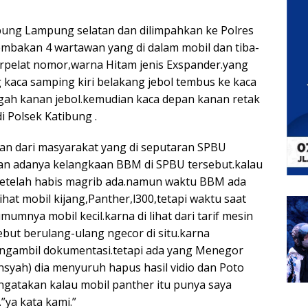
ibung Lampung selatan dan dilimpahkan ke Polres
nembakan 4 wartawan yang di dalam mobil dan tiba-
berpelat nomor,warna Hitam jenis Exspander.yang
kaca samping kiri belakang jebol tembus ke kaca
ngah kanan jebol.kemudian kaca depan kanan retak
i Polsek Katibung .
ran dari masyarakat yang di seputaran SPBU
n adanya kelangkaan BBM di SPBU tersebut.kalau
i setelah habis magrib ada.namun waktu BBM ada
at mobil kijang,Panther,l300,tetapi waktu saat
mumnya mobil kecil.karna di lihat dari tarif mesin
sebut berulang-ulang ngecor di situ.karna
mengambil dokumentasi.tetapi ada yang Menegor
syah) dia menyuruh hapus hasil vidio dan Poto
ngatakan kalau mobil panther itu punya saya
”ya kata kami.”