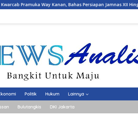
Bahas Persiapan Jamnas XII Hingga Penghargaan Pancawarsa
Ekonomi
Politik
Hukum
Lainnya
ssan
Bulutangkis
DKI Jakarta