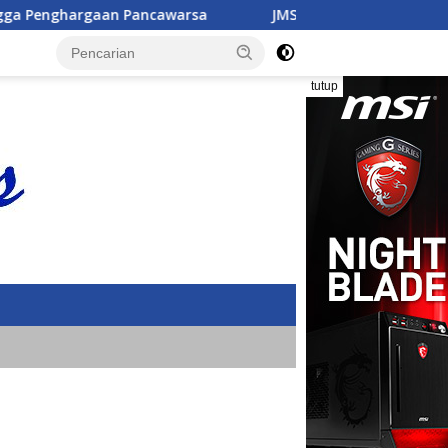
JMSI Dorong Transparansi Penanganan Perkara di Kejati
tutup