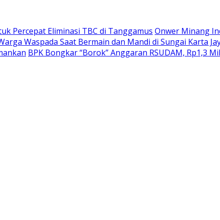
k Percepat Eliminasi TBC di Tanggamus
Onwer Minang In
Warga Waspada Saat Bermain dan Mandi di Sungai Karta Ja
amankan
BPK Bongkar “Borok” Anggaran RSUDAM, Rp1,3 Mil