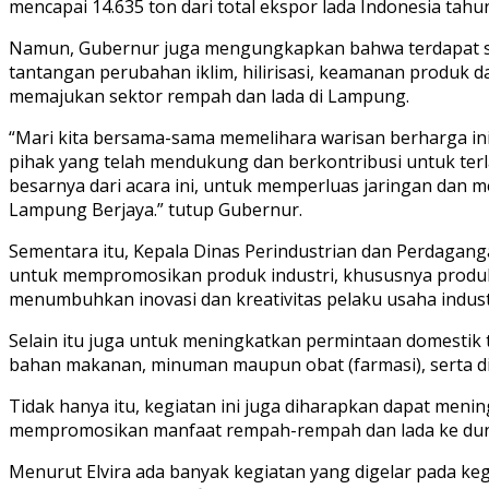
mencapai 14.635 ton dari total ekspor lada Indonesia ta
Namun, Gubernur juga mengungkapkan bahwa terdapat seju
tantangan perubahan iklim, hilirisasi, keamanan produk
memajukan sektor rempah dan lada di Lampung.
“Mari kita bersama-sama memelihara warisan berharga in
pihak yang telah mendukung dan berkontribusi untuk terl
besarnya dari acara ini, untuk memperluas jaringan dan 
Lampung Berjaya.” tutup Gubernur.
Sementara itu, Kepala Dinas Perindustrian dan Perdagan
untuk mempromosikan produk industri, khususnya produk
menumbuhkan inovasi dan kreativitas pelaku usaha indu
Selain itu juga untuk meningkatkan permintaan domestik 
bahan makanan, minuman maupun obat (farmasi), serta dive
Tidak hanya itu, kegiatan ini juga diharapkan dapat me
mempromosikan manfaat rempah-rempah dan lada ke dunia
Menurut Elvira ada banyak kegiatan yang digelar pada ke