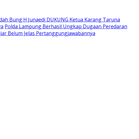
dah Bung H.Junaedi DUKUNG Ketua Karang Taruna
ya
Polda Lampung Berhasil Ungkap Dugaan Peredaran
iar Belum Jelas Pertanggungjawabannya