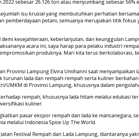
hun 2022 sebesar 26.126 ton atau menyumbang sebesar 56% 
mlah isu krusial yang membutuhkan perhatian bersama. Mu
 dan pemberdayaan petani, semuanya merupakan titik fokus
i demi kesejahteraan, keberlanjutan, dan keunggulan Lam
aksananya acara ini, saya harap para pelaku industri remp
mempromosikan produknya. Mari kita terus berkolaborasi, b
gan Provinsi Lampung Elvira Umihanni saat menyampaikan 
 turunan lada dan rempah-rempah serta kuliner berbahan
stri/UMKM di Provinsi Lampung, khususnya dalam pengolah
terhadap rempah, khususnya lada hitam melalui edukasi ter
rsifikasi kuliner.
ningkatkan pasar ekspor rempah dan lada ke mancanegara,
 melalui Indonesia Spice Up The World.
giatan Festival Rempah dan Lada Lampung, diantaranya yak