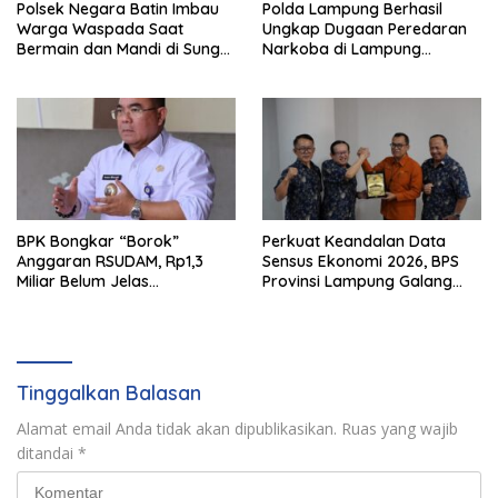
Polsek Negara Batin Imbau
Polda Lampung Berhasil
Warga Waspada Saat
Ungkap Dugaan Peredaran
Bermain dan Mandi di Sungai
Narkoba di Lampung
Karta Jaya
Tengah, Empat Terduga
Pelaku Diamankan
BPK Bongkar “Borok”
Perkuat Keandalan Data
Anggaran RSUDAM, Rp1,3
Sensus Ekonomi 2026, BPS
Miliar Belum Jelas
Provinsi Lampung Galang
Pertanggungjawabannya
Sinergi Strategis Bersama
Sungai Budi Group
Tinggalkan Balasan
Alamat email Anda tidak akan dipublikasikan.
Ruas yang wajib
ditandai
*