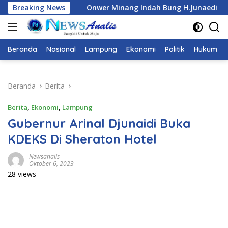
Langsung
nang Indah Bung H.Junaedi DUKUNG Ketua Karang Taruna Prov
Breaking News
ke
konten
Beranda
Nasional
Lampung
Ekonomi
Politik
Hukum
Beranda
Berita
Berita
,
Ekonomi
,
Lampung
Gubernur Arinal Djunaidi Buka
KDEKS Di Sheraton Hotel
Newsanalis
Oktober 6, 2023
28 views