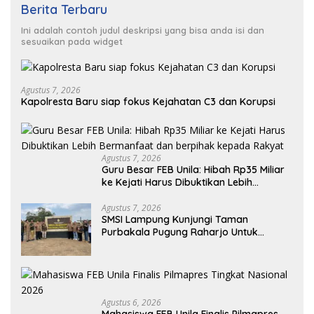
Berita Terbaru
Ini adalah contoh judul deskripsi yang bisa anda isi dan
sesuaikan pada widget
Agustus 7, 2026
Kapolresta Baru siap fokus Kejahatan C3 dan Korupsi
Agustus 7, 2026
Guru Besar FEB Unila: Hibah Rp35 Miliar
ke Kejati Harus Dibuktikan Lebih
Bermanfaat dan berpihak kepada
Rakyat
Agustus 7, 2026
SMSI Lampung Kunjungi Taman
Purbakala Pugung Raharjo Untuk
Ekspedisi Budaya HPN 2027
Agustus 6, 2026