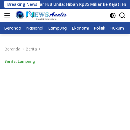
Langsung
nila: Hibah Rp35 Miliar ke Kejati Harus Dibuktikan Lebih Berm
Breaking News
ke
konten
Beranda
Nasional
Lampung
Ekonomi
Politik
Hukum
Beranda
Berita
Berita
,
Lampung