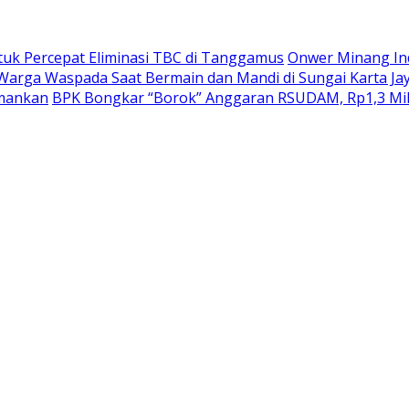
k Percepat Eliminasi TBC di Tanggamus
Onwer Minang In
Warga Waspada Saat Bermain dan Mandi di Sungai Karta Ja
amankan
BPK Bongkar “Borok” Anggaran RSUDAM, Rp1,3 Mil