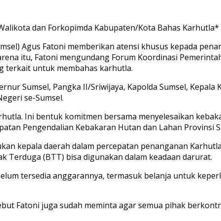
Walikota dan Forkopimda Kabupaten/Kota Bahas Karhutla*
Sumsel) Agus Fatoni memberikan atensi khusus kepada pen
karena itu, Fatoni mengundang Forum Koordinasi Pemerintah
 terkait untuk membahas karhutla.
rnur Sumsel, Pangka II/Sriwijaya, Kapolda Sumsel, Kepala 
Negeri se-Sumsel.
Karhutla. Ini bentuk komitmen bersama menyelesaikan keba
epatan Pengendalian Kebakaran Hutan dan Lahan Provinsi Su
ukan kepala daerah dalam percepatan penanganan Karhutl
ak Terduga (BTT) bisa digunakan dalam keadaan darurat.
lum tersedia anggarannya, termasuk belanja untuk keperl
sebut Fatoni juga sudah meminta agar semua pihak berkont