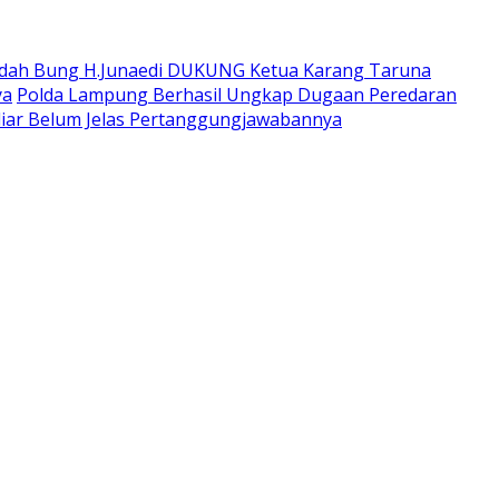
dah Bung H.Junaedi DUKUNG Ketua Karang Taruna
ya
Polda Lampung Berhasil Ungkap Dugaan Peredaran
iar Belum Jelas Pertanggungjawabannya