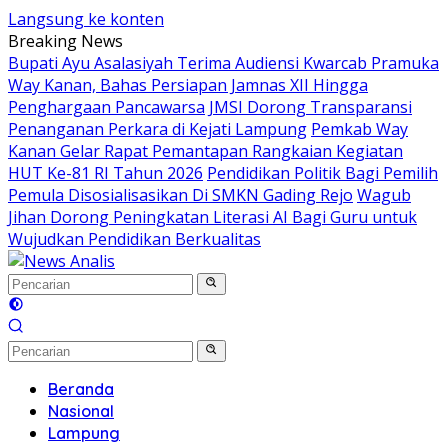
Langsung ke konten
Breaking News
Bupati Ayu Asalasiyah Terima Audiensi Kwarcab Pramuka
Way Kanan, Bahas Persiapan Jamnas XII Hingga
Penghargaan Pancawarsa
JMSI Dorong Transparansi
Penanganan Perkara di Kejati Lampung
Pemkab Way
Kanan Gelar Rapat Pemantapan Rangkaian Kegiatan
HUT Ke-81 RI Tahun 2026
Pendidikan Politik Bagi Pemilih
Pemula Disosialisasikan Di SMKN Gading Rejo
Wagub
Jihan Dorong Peningkatan Literasi AI Bagi Guru untuk
Wujudkan Pendidikan Berkualitas
Beranda
Nasional
Lampung