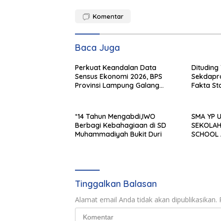
Komentar
Baca Juga
Perkuat Keandalan Data
Dituding 
Sensus Ekonomi 2026, BPS
Sekdapr
Provinsi Lampung Galang
Fakta St
Sinergi Strategis Bersama
Sungai Budi Group
*14 Tahun Mengabdi,IWO
SMA YP UNILA
Berbagi Kebahagiaan di SD
SEKOLAH
Muhammadiyah Bukit Duri
SCHOOL 
APPeL HI
Tinggalkan Balasan
Alamat email Anda tidak akan dipublikasikan.