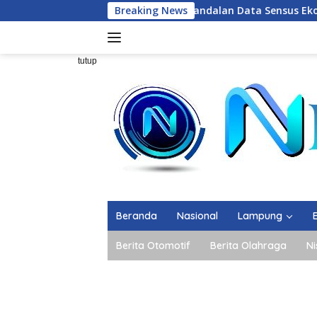
Langsung
Perkuat Keandalan Data Sensus Ekonomi 2026, BPS
Breaking News
ke
konten
tutup
Beranda
Nasional
Lampung
Berita Otomotif
Berita Olahraga
Ni