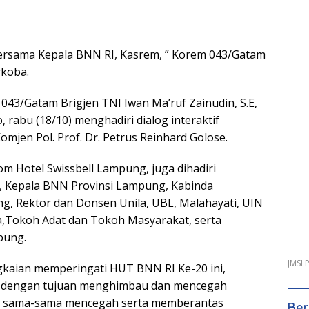
Bersama Kepala BNN RI, Kasrem, ” Korem 043/Gatam
rkoba.
3/Gatam Brigjen TNI Iwan Ma’ruf Zainudin, S.E,
 rabu (18/10) menghadiri dialog interaktif
jen Pol. Prof. Dr. Petrus Reinhard Golose.
oom Hotel Swissbell Lampung, juga dihadiri
 Kepala BNN Provinsi Lampung, Kabinda
, Rektor dan Donsen Unila, UBL, Malahayati, UIN
a,Tokoh Adat dan Tokoh Masyarakat, serta
pung.
JMSI
gkaian memperingati HUT BNN RI Ke-20 ini,
tif dengan tujuan menghimbau dan mencegah
uk sama-sama mencegah serta memberantas
Ber