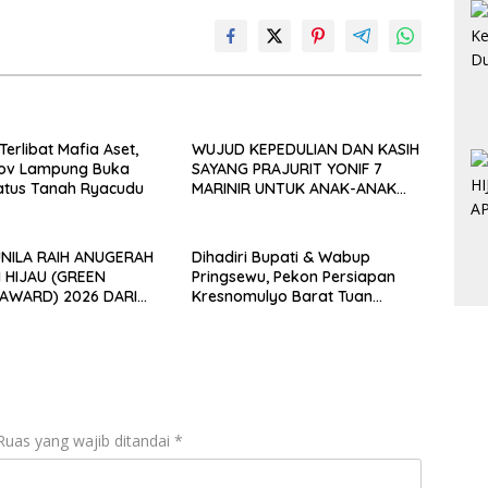
Terlibat Mafia Aset,
WUJUD KEPEDULIAN DAN KASIH
ov Lampung Buka
SAYANG PRAJURIT YONIF 7
atus Tanah Ryacudu
MARINIR UNTUK ANAK-ANAK
PONDOK PESANTREN NURUL
HUDA
 RAIH ANUGERAH
Dihadiri Bupati & Wabup
 HIJAU (GREEN
Pringsewu, Pekon Persiapan
AWARD) 2026 DARI
Kresnomulyo Barat Tuan
JAU INDONESIA
Rumah Ngopi Serasi Ke-29
Ruas yang wajib ditandai
*