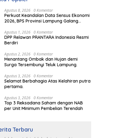
Agustus 8, 2026
0 Komentar
Perkuat Keandalan Data Sensus Ekonomi
2026, BPS Provinsi Lampung Galang
Sinergi Strategis Bersama Sungai Budi
Group
Agustus 1, 2026
0 Komentar
DPP Relawan PRANTARA Indonesia Resmi
Berdiri
Agustus 2, 2026
0 Komentar
Menantang Ombak dan Hujan demi
Surga Tersembunyi Teluk Lampung.
Agustus 3, 2026
0 Komentar
Selamat Berbahagia Atas Kelahiran putra
pertama.
Agustus 3, 2026
0 Komentar
Top 3 Reksadana Saham dengan NAB
per Unit Minimum Pembelian Terendah
erita Terbaru