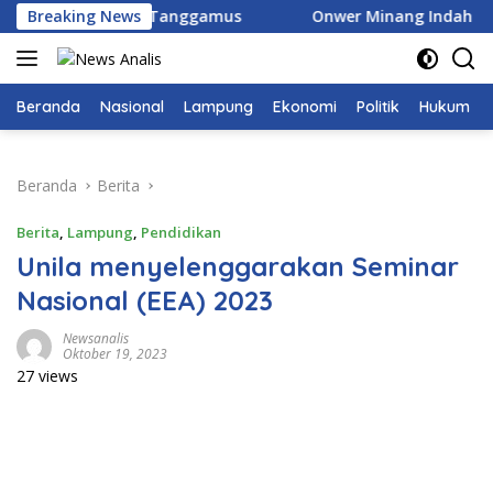
Langsung
i TBC di Tanggamus
Breaking News
Onwer Minang Indah Bung H.Juna
ke
konten
Beranda
Nasional
Lampung
Ekonomi
Politik
Hukum
Beranda
Berita
Berita
,
Lampung
,
Pendidikan
Unila menyelenggarakan Seminar
Nasional (EEA) 2023
Newsanalis
Oktober 19, 2023
27 views