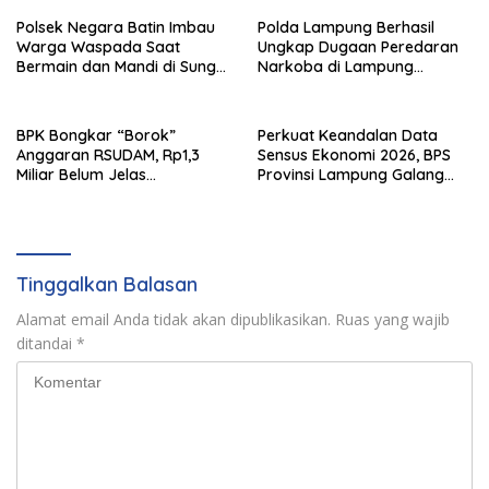
Polsek Negara Batin Imbau
Polda Lampung Berhasil
Warga Waspada Saat
Ungkap Dugaan Peredaran
Bermain dan Mandi di Sungai
Narkoba di Lampung
Karta Jaya
Tengah, Empat Terduga
Pelaku Diamankan
BPK Bongkar “Borok”
Perkuat Keandalan Data
Anggaran RSUDAM, Rp1,3
Sensus Ekonomi 2026, BPS
Miliar Belum Jelas
Provinsi Lampung Galang
Pertanggungjawabannya
Sinergi Strategis Bersama
Sungai Budi Group
Tinggalkan Balasan
Alamat email Anda tidak akan dipublikasikan.
Ruas yang wajib
ditandai
*