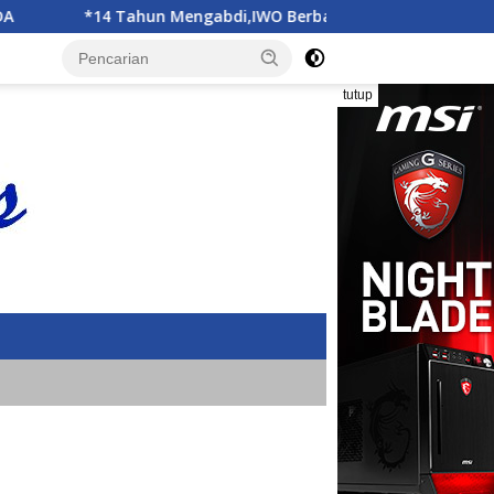
Berbagi Kebahagiaan di SD Muhammadiyah Bukit Duri
tutup