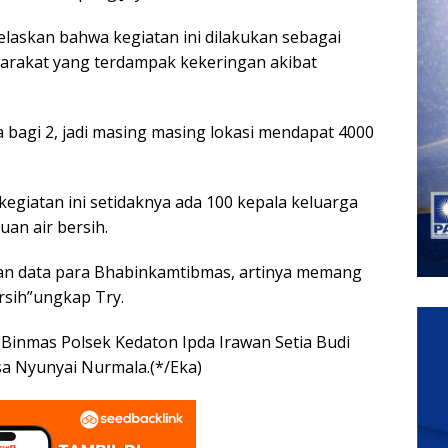
elaskan bahwa kegiatan ini dilakukan sebagai
yarakat yang terdampak kekeringan akibat
ita bagi 2, jadi masing masing lokasi mendapat 4000
giatan ini setidaknya ada 100 kepala keluarga
an air bersih.
dengan data para Bhabinkamtibmas, artinya memang
ersih”ungkap Try.
it Binmas Polsek Kedaton Ipda Irawan Setia Budi
sa Nyunyai Nurmala.(*/Eka)