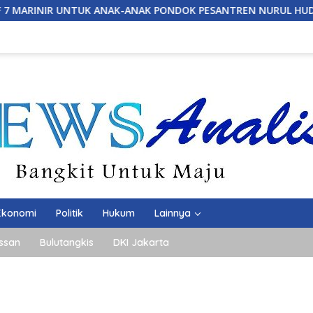
DOK PESANTREN NURUL HUDA
*14 Tahun Mengabdi,IWO 
Ekonomi
Politik
Hukum
Lainnya
ssan
Bulutangkis
DKI Jakarta