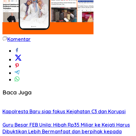
Komentar
Baca Juga
Kapolresta Baru siap fokus Kejahatan C3 dan Korupsi
Guru Besar FEB Unila: Hibah Rp35 Miliar ke Kejati Harus
Dibuktikan Lebih Bermanfaat dan berpihak kepada