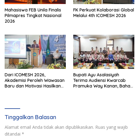
Mahasiswa FEB Unila Finalis
FK Perkuat Kolaborasi Global
Pilmapres Tingkat Nasional
Melalui 4th ICOMESH 2026
2026
Dari ICOMESH 2026,
Bupati Ayu Asalasiyah
Akademisi Peroleh Wawasan
Terima Audiensi Kwarcab
Baru dan Motivasi Hasilkan
Pramuka Way Kanan, Bahas
Riset Berdampak
Persiapan Jamnas XII Hingga
Penghargaan Pancawarsa
Tinggalkan Balasan
Alamat email Anda tidak akan dipublikasikan.
Ruas yang wajib
ditandai
*