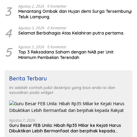
3
Agustus 2, 2026
0 Komentar
Menantang Ombak dan Hujan demi Surga Tersembunyi
Teluk Lampung.
4
Agustus 3, 2026
0 Komentar
Selamat Berbahagia Atas Kelahiran putra pertama.
5
Agustus 3, 2026
0 Komentar
Top 3 Reksadana Saham dengan NAB per Unit
Minimum Pembelian Terendah
Berita Terbaru
Ini adalah contoh judul deskripsi yang bisa anda isi dan
sesuaikan pada widget
Agustus 7, 2026
Guru Besar FEB Unila: Hibah Rp35 Miliar ke Kejati Harus
Dibuktikan Lebih Bermanfaat dan berpihak kepada
Rakyat