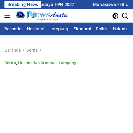
Langsung
PN 2027
Breaking News
Mahasiswa FEB Unila Finalis Pilmapres Tingkat
ke
konten
Beranda
Nasional
Lampung
Ekonomi
Politik
Hukum
Beranda
Berita
Berita
,
Hukum dan Kriminal
,
Lampung