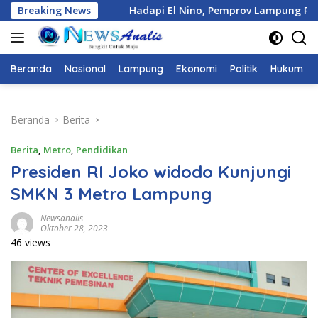
Langsung
 El Nino, Pemprov Lampung Petakan Kebutuhan Air di Berbagai
Breaking News
ke
konten
Beranda
Nasional
Lampung
Ekonomi
Politik
Hukum
Beranda
Berita
Berita
,
Metro
,
Pendidikan
Presiden RI Joko widodo Kunjungi
SMKN 3 Metro Lampung
Newsanalis
Oktober 28, 2023
46 views