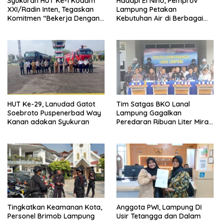
Syukuran HUT Ke-1 Kodam
Hadapi El Nino, Pemprov
XXI/Radin Inten, Tegaskan
Lampung Petakan
Komitmen “Bekerja Dengan
Kebutuhan Air di Berbagai
Hati”
Sektor
HUT Ke-29, Lanudad Gatot
Tim Satgas BKO Lanal
Soebroto Puspenerbad Way
Lampung Gagalkan
Kanan adakan Syukuran
Peredaran Ribuan Liter Miras
Ilegal di Pelabuhan
Bakauheni
Tingkatkan Keamanan Kota,
Anggota PWI, Lampung DI
Personel Brimob Lampung
Usir Tetangga dan Dalam