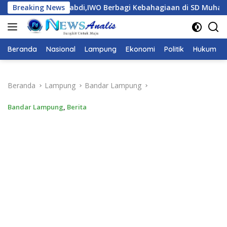
Langsung
Mengabdi,IWO Berbagi Kebahagiaan di SD Muhammadiyah Bukit
Breaking News
ke
konten
Beranda
Nasional
Lampung
Ekonomi
Politik
Hukum
Beranda
Lampung
Bandar Lampung
Bandar Lampung
,
Berita