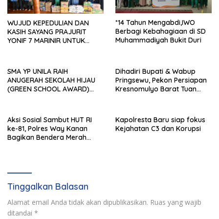
*14 Tahun Mengabdi,IWO
WUJUD KEPEDULIAN DAN
Berbagi Kebahagiaan di SD
KASIH SAYANG PRAJURIT
Muhammadiyah Bukit Duri
YONIF 7 MARINIR UNTUK
ANAK-ANAK PONDOK
PESANTREN NURUL HUDA
SMA YP UNILA RAIH
Dihadiri Bupati & Wabup
ANUGERAH SEKOLAH HIJAU
Pringsewu, Pekon Persiapan
(GREEN SCHOOL AWARD)
Kresnomulyo Barat Tuan
2026 DARI APPeL HIJAU
Rumah Ngopi Serasi Ke-29
INDONESIA
Aksi Sosial Sambut HUT RI
Kapolresta Baru siap fokus
ke-81, Polres Way Kanan
Kejahatan C3 dan Korupsi
Bagikan Bendera Merah
Putih Gratis ke Pengendara
Tinggalkan Balasan
Alamat email Anda tidak akan dipublikasikan.
Ruas yang wajib
ditandai
*