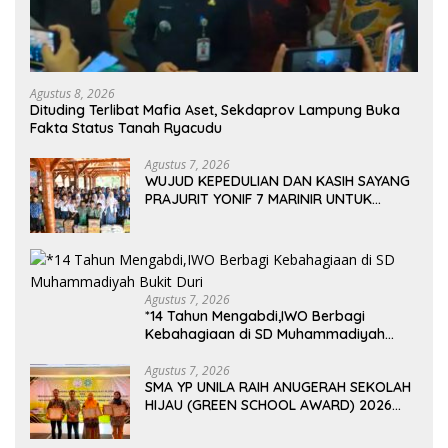
Agustus 8, 2026
Dituding Terlibat Mafia Aset, Sekdaprov Lampung Buka
Fakta Status Tanah Ryacudu
Agustus 7, 2026
WUJUD KEPEDULIAN DAN KASIH SAYANG
PRAJURIT YONIF 7 MARINIR UNTUK
ANAK-ANAK PONDOK PESANTREN
NURUL HUDA
Agustus 7, 2026
*14 Tahun Mengabdi,IWO Berbagi
Kebahagiaan di SD Muhammadiyah
Bukit Duri
Agustus 7, 2026
SMA YP UNILA RAIH ANUGERAH SEKOLAH
HIJAU (GREEN SCHOOL AWARD) 2026
DARI APPeL HIJAU INDONESIA