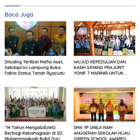
Baca Juga
WUJUD KEPEDULIAN DAN
Dituding Terlibat Mafia Aset,
KASIH SAYANG PRAJURIT
Sekdaprov Lampung Buka
YONIF 7 MARINIR UNTUK
Fakta Status Tanah Ryacudu
ANAK-ANAK PONDOK
PESANTREN NURUL HUDA
*14 Tahun Mengabdi,IWO
SMA YP UNILA RAIH
Berbagi Kebahagiaan di SD
ANUGERAH SEKOLAH HIJAU
Muhammadiyah Bukit Duri
(GREEN SCHOOL AWARD)