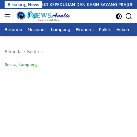
Langsung
LIAN DAN KASIH SAYANG PRAJURIT YONIF 7 MARINIR UNTUK A
Breaking News
ke
konten
Beranda
Nasional
Lampung
Ekonomi
Politik
Hukum
Beranda
Berita
Berita
,
Lampung