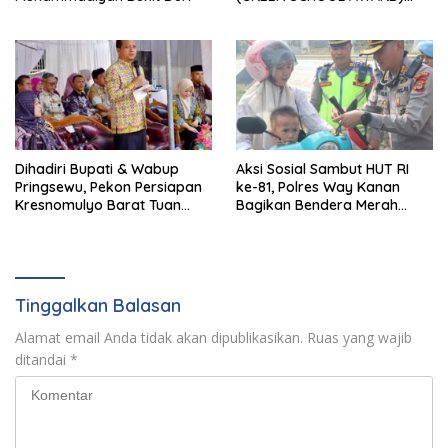
2026 DARI APPeL HIJAU
INDONESIA
Dihadiri Bupati & Wabup
Aksi Sosial Sambut HUT RI
Pringsewu, Pekon Persiapan
ke-81, Polres Way Kanan
Kresnomulyo Barat Tuan
Bagikan Bendera Merah
Rumah Ngopi Serasi Ke-29
Putih Gratis ke Pengendara
Tinggalkan Balasan
Alamat email Anda tidak akan dipublikasikan.
Ruas yang wajib
ditandai
*