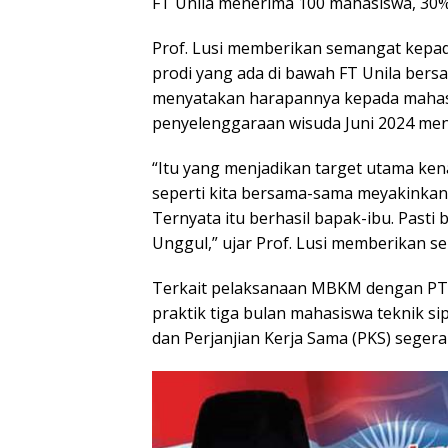
FT Unila menerima 100 mahasiswa, 30%
Prof. Lusi memberikan semangat kepad
prodi yang ada di bawah FT Unila be
menyatakan harapannya kepada mahasi
penyelenggaraan wisuda Juni 2024 me
“Itu yang menjadikan target utama k
seperti kita bersama-sama meyakinkan
Ternyata itu berhasil bapak-ibu. Pasti 
Unggul,” ujar Prof. Lusi memberikan s
Terkait pelaksanaan MBKM dengan PT W
praktik tiga bulan mahasiswa teknik si
dan Perjanjian Kerja Sama (PKS) segera