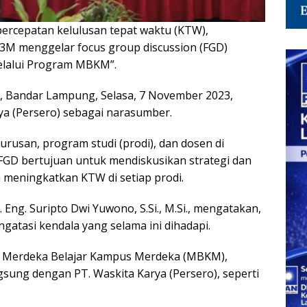
percepatan kelulusan tepat waktu (KTW),
P3M menggelar focus group discussion (FGD)
elalui Program MBKM”.
a, Bandar Lampung, Selasa, 7 November 2023,
a (Persero) sebagai narasumber.
jurusan, program studi (prodi), dan dosen di
. FGD bertujuan untuk mendiskusikan strategi dan
 meningkatkan KTW di setiap prodi.
 Eng. Suripto Dwi Yuwono, S.Si., M.Si., mengatakan,
gatasi kendala yang selama ini dihadapi.
am Merdeka Belajar Kampus Merdeka (MBKM),
sung dengan PT. Waskita Karya (Persero), seperti