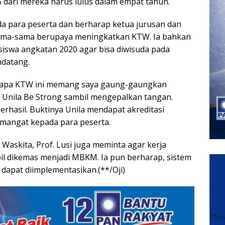
 dari mereka harus lulus dalam empat tahun.
a para peserta dan berharap ketua jurusan dan
rsama-sama berupaya meningkatkan KTW. Ia bahkan
swa angkatan 2020 agar bisa diwisuda pada
ndatang.
enapa KTW ini memang saya gaung-gaungkan
 Unila Be Strong sambil mengepalkan tangan.
berhasil. Buktinya Unila mendapat akreditasi
emangat kepada para peserta.
askita, Prof. Lusi juga meminta agar kerja
pil dikemas menjadi MBKM. Ia pun berharap, sistem
 dapat diimplementasikan.(**/Oji)