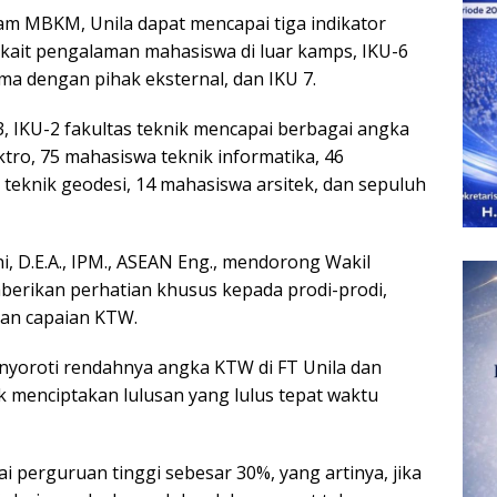
ram MBKM, Unila dapat mencapai tiga indikator
erkait pengalaman mahasiswa di luar kamps, IKU-6
ma dengan pihak eksternal, dan IKU 7.
, IKU-2 fakultas teknik mencapai berbagai angka
tro, 75 mahasiswa teknik informatika, 46
teknik geodesi, 14 mahasiswa arsitek, dan sepuluh
ani, D.E.A., IPM., ASEAN Eng., mendorong Wakil
erikan perhatian khusus kepada prodi-prodi,
kan capaian KTW.
nyoroti rendahnya angka KTW di FT Unila dan
 menciptakan lulusan yang lulus tepat waktu
 perguruan tinggi sebesar 30%, yang artinya, jika