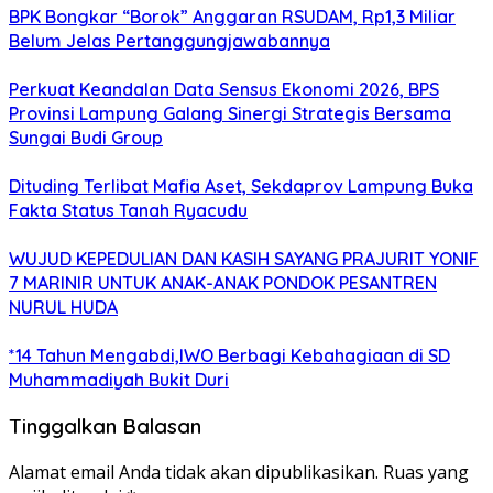
BPK Bongkar “Borok” Anggaran RSUDAM, Rp1,3 Miliar
Belum Jelas Pertanggungjawabannya
Perkuat Keandalan Data Sensus Ekonomi 2026, BPS
Provinsi Lampung Galang Sinergi Strategis Bersama
Sungai Budi Group
Dituding Terlibat Mafia Aset, Sekdaprov Lampung Buka
Fakta Status Tanah Ryacudu
WUJUD KEPEDULIAN DAN KASIH SAYANG PRAJURIT YONIF
7 MARINIR UNTUK ANAK-ANAK PONDOK PESANTREN
NURUL HUDA
*14 Tahun Mengabdi,IWO Berbagi Kebahagiaan di SD
Muhammadiyah Bukit Duri
Tinggalkan Balasan
Alamat email Anda tidak akan dipublikasikan.
Ruas yang