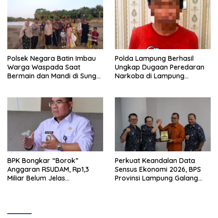
Polsek Negara Batin Imbau
Polda Lampung Berhasil
Warga Waspada Saat
Ungkap Dugaan Peredaran
Bermain dan Mandi di Sungai
Narkoba di Lampung
Karta Jaya
Tengah, Empat Terduga
Pelaku Diamankan
BPK Bongkar “Borok”
Perkuat Keandalan Data
Anggaran RSUDAM, Rp1,3
Sensus Ekonomi 2026, BPS
Miliar Belum Jelas
Provinsi Lampung Galang
Pertanggungjawabannya
Sinergi Strategis Bersama
Sungai Budi Group