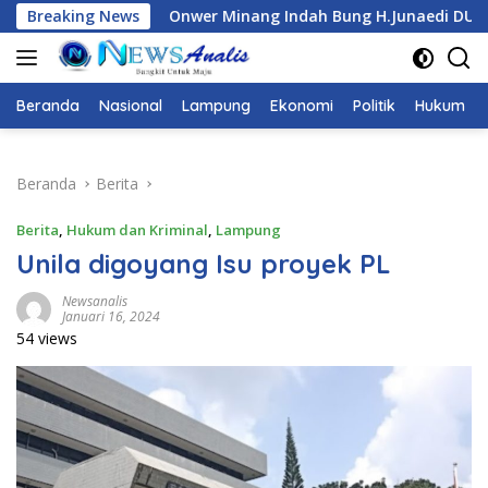
Langsung
g Indah Bung H.Junaedi DUKUNG Ketua Karang Taruna Provins
Breaking News
ke
konten
Beranda
Nasional
Lampung
Ekonomi
Politik
Hukum
Beranda
Berita
Berita
,
Hukum dan Kriminal
,
Lampung
Unila digoyang Isu proyek PL
Newsanalis
Januari 16, 2024
54 views