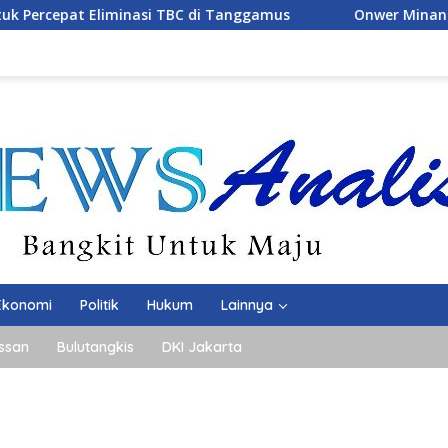
i Tanggamus
Onwer Minang Indah Bung H.Junaedi DUKU
Ekonomi
Politik
Hukum
Lainnya
ssan
Bulutangkis
DKI Jakarta