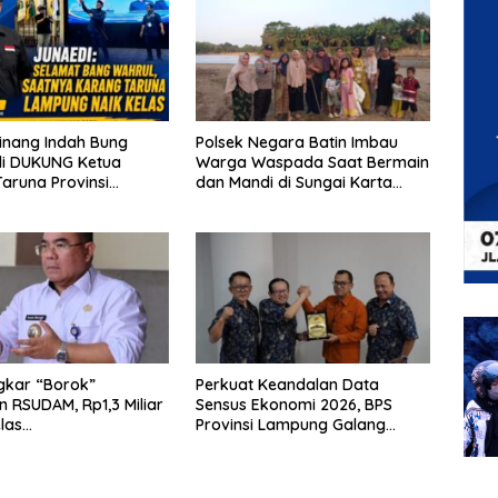
inang Indah Bung
Polsek Negara Batin Imbau
DUKUNG Ketua
Warga Waspada Saat Bermain
dan Mandi di Sungai Karta
 Yang Baru
Jaya
gkar “Borok”
Perkuat Keandalan Data
 RSUDAM, Rp1,3 Miliar
Sensus Ekonomi 2026, BPS
las
Provinsi Lampung Galang
gungjawabannya
Sinergi Strategis Bersama
Sungai Budi Group