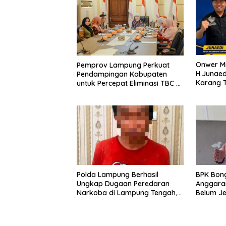
Onwer M
Pemprov Lampung Perkuat
H.Junaedi 
Pendampingan Kabupaten
Karang Taruna Provinsi
untuk Percepat Eliminasi TBC di
Lampung
Tanggamus
Polda Lampung Berhasil
BPK Bon
Ungkap Dugaan Peredaran
Anggaran
Narkoba di Lampung Tengah,
Belum Je
Empat Terduga Pelaku
Pertang
Diamankan