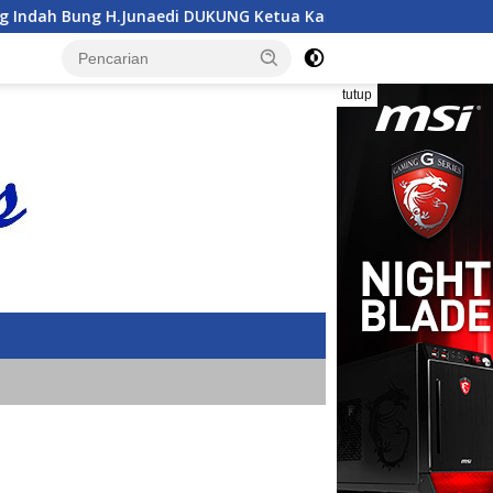
NG Ketua Karang Taruna Provinsi Lampung Yang Baru
tutup