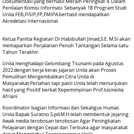
Dokumentasi yang berhasil Meraih Peringkat 4. Dalam
Penilaian Komisi Informasi. Sebanyak 18 Program Studi
Unila FEB,FISIP,FP,FMIPA.berhasil mendapatkan
Akredetasi Internasional.
Ketua Panitia Kegiatan Dr.Habibullah Jimad,S.E. M.Si akan
memaparkan Perjalanan Penuh Tantangan Selama satu
Tahun Terakhir.
Unila menghadapi Gelombang Tsunami pada Agustus
2022.dengan kerja keras Jajaran Unila akan Proses
Pemulihan Mengembalikan Citra Unila di
Masyarakat.Perlahan tapi pasti Unila telah menunjukan
hasil yang Positif berkat Kepemimpinan Prof.lusmeilia
Afriani
Koordinator bagian Informasi dan Sekaligus Humas
Unila Bapak Suratno S.pd.M.H.telah membentuk Jejaring
Awak media terobosan terobosan Agar Peningkatan
Pelayanan dengan Cepat dan Terbuka agar masyarakat
dapat Mengetahui Transparannya Unila