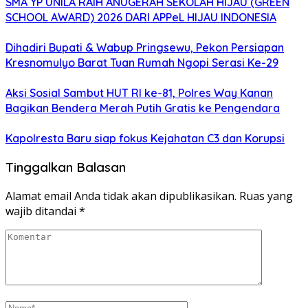
SMA YP UNILA RAIH ANUGERAH SEKOLAH HIJAU (GREEN
SCHOOL AWARD) 2026 DARI APPeL HIJAU INDONESIA
Dihadiri Bupati & Wabup Pringsewu, Pekon Persiapan
Kresnomulyo Barat Tuan Rumah Ngopi Serasi Ke-29
Aksi Sosial Sambut HUT RI ke-81, Polres Way Kanan
Bagikan Bendera Merah Putih Gratis ke Pengendara
Kapolresta Baru siap fokus Kejahatan C3 dan Korupsi
Tinggalkan Balasan
Alamat email Anda tidak akan dipublikasikan.
Ruas yang
wajib ditandai
*