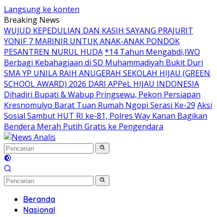
Langsung ke konten
Breaking News
WUJUD KEPEDULIAN DAN KASIH SAYANG PRAJURIT
YONIF 7 MARINIR UNTUK ANAK-ANAK PONDOK
PESANTREN NURUL HUDA
*14 Tahun Mengabdi,IWO
Berbagi Kebahagiaan di SD Muhammadiyah Bukit Duri
SMA YP UNILA RAIH ANUGERAH SEKOLAH HIJAU (GREEN
SCHOOL AWARD) 2026 DARI APPeL HIJAU INDONESIA
Dihadiri Bupati & Wabup Pringsewu, Pekon Persiapan
Kresnomulyo Barat Tuan Rumah Ngopi Serasi Ke-29
Aksi
Sosial Sambut HUT RI ke-81, Polres Way Kanan Bagikan
Bendera Merah Putih Gratis ke Pengendara
Beranda
Nasional