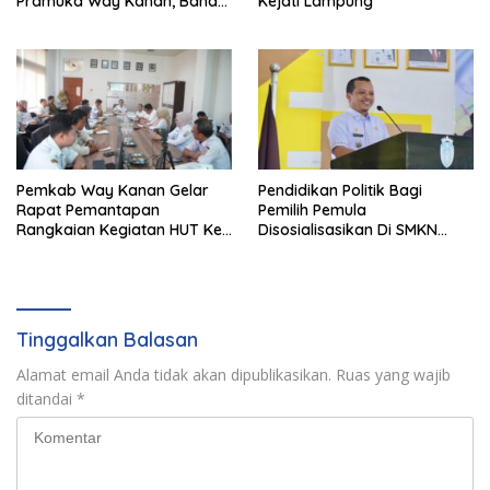
Pramuka Way Kanan, Bahas
Kejati Lampung
Persiapan Jamnas XII Hingga
Penghargaan Pancawarsa
Pemkab Way Kanan Gelar
Pendidikan Politik Bagi
Rapat Pemantapan
Pemilih Pemula
Rangkaian Kegiatan HUT Ke-
Disosialisasikan Di SMKN
81 RI Tahun 2026
Gading Rejo
Tinggalkan Balasan
Alamat email Anda tidak akan dipublikasikan.
Ruas yang wajib
ditandai
*