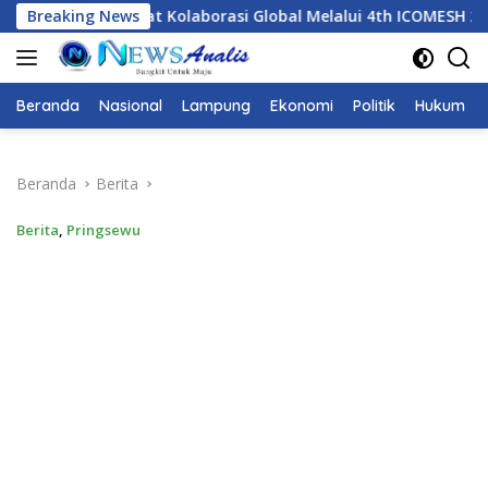
Langsung
laborasi Global Melalui 4th ICOMESH 2026
Breaking News
Dari ICOMESH
ke
konten
Beranda
Nasional
Lampung
Ekonomi
Politik
Hukum
Beranda
Berita
Berita
,
Pringsewu