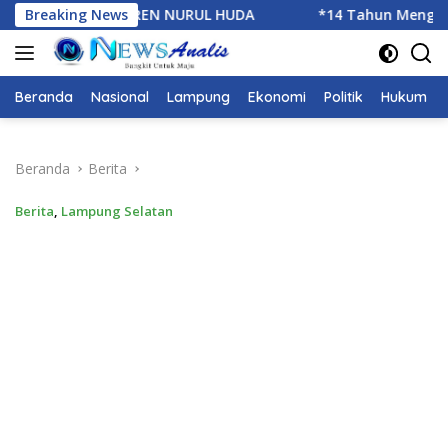
Langsung
DA
Breaking News
*14 Tahun Mengabdi,IWO Berbagi Kebahagiaan di 
ke
konten
Beranda
Nasional
Lampung
Ekonomi
Politik
Hukum
Beranda
Berita
Berita
,
Lampung Selatan