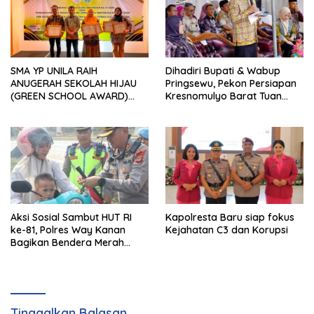
SMA YP UNILA RAIH
Dihadiri Bupati & Wabup
ANUGERAH SEKOLAH HIJAU
Pringsewu, Pekon Persiapan
(GREEN SCHOOL AWARD)
Kresnomulyo Barat Tuan
2026 DARI APPeL HIJAU
Rumah Ngopi Serasi Ke-29
INDONESIA
Aksi Sosial Sambut HUT RI
Kapolresta Baru siap fokus
ke-81, Polres Way Kanan
Kejahatan C3 dan Korupsi
Bagikan Bendera Merah
Putih Gratis ke Pengendara
Tinggalkan Balasan