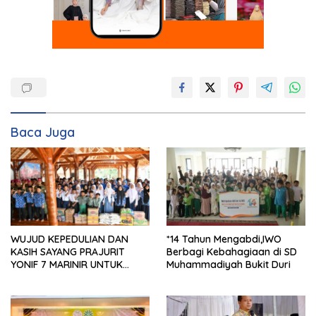
Baca Juga
*14 Tahun Mengabdi,IWO
WUJUD KEPEDULIAN DAN
Berbagi Kebahagiaan di SD
KASIH SAYANG PRAJURIT
Muhammadiyah Bukit Duri
YONIF 7 MARINIR UNTUK
ANAK-ANAK PONDOK
PESANTREN NURUL HUDA