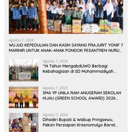
Agustus 7, 2026
WUJUD KEPEDULIAN DAN KASIH SAYANG PRAJURIT YONIF 7
MARINIR UNTUK ANAK-ANAK PONDOK PESANTREN NURUL
HUDA
Agustus 7, 2026
*14 Tahun Mengabdi,IWO Berbagi
Kebahagiaan di SD Muhammadiyah
Bukit Duri
Agustus 7, 2026
SMA YP UNILA RAIH ANUGERAH SEKOLAH
HIJAU (GREEN SCHOOL AWARD) 2026
DARI APPeL HIJAU INDONESIA
Agustus 7, 2026
Dihadiri Bupati & Wabup Pringsewu,
Pekon Persiapan Kresnomulyo Barat
Tuan Rumah Ngopi Serasi Ke-29