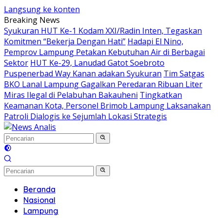
Langsung ke konten
Breaking News
Syukuran HUT Ke-1 Kodam XXI/Radin Inten, Tegaskan
Komitmen “Bekerja Dengan Hati”
Hadapi El Nino,
Pemprov Lampung Petakan Kebutuhan Air di Berbagai
Sektor
HUT Ke-29, Lanudad Gatot Soebroto
Puspenerbad Way Kanan adakan Syukuran
Tim Satgas
BKO Lanal Lampung Gagalkan Peredaran Ribuan Liter
Miras Ilegal di Pelabuhan Bakauheni
Tingkatkan
Keamanan Kota, Personel Brimob Lampung Laksanakan
Patroli Dialogis ke Sejumlah Lokasi Strategis
Beranda
Nasional
Lampung