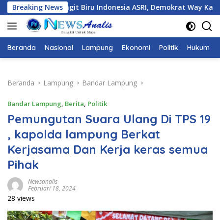
Langsung
angit Biru Indonesia ASRI, Demokrat Way Kanan Gelar Bakti Sos
Breaking News
ke
konten
Beranda
Nasional
Lampung
Ekonomi
Politik
Hukum
Beranda
Lampung
Bandar Lampung
Bandar Lampung
,
Berita
,
Politik
Pemungutan Suara Ulang Di TPS 19
, kapolda lampung Berkat
Kerjasama Dan Kerja keras semua
Pihak
Newsanalis
Februari 18, 2024
28 views