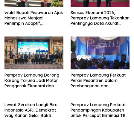
Sensus Ekonomi 2026,
Wakil Bupati Pesawaran Ajak
Pemprov Lampung Tekankan
Mahasiswa Menjadi
Pentingnya Data Akurat
Pemimpin Adaptif,
untuk Kebijakan Tepat
Berintegritas, dan
Sasaran
Berdampak
Pemprov Lampung Dorong
Pemprov Lampung Perkuat
Karang Taruna Jadi Motor
Peran Pesantren dalam
Penggerak Ekonomi dan
Pembangunan dan
Pemberdayaan Desa
Pengembangan SDM
Lewat Gerakan Langit Biru
Pemprov Lampung Perkuat
Indonesia ASRI, Demokrat
Pendampingan Kabupaten
Way Kanan Gelar Bakti
untuk Percepat Eliminasi TBC
Sosial dan Pelayanan Publik
di Tanggamus