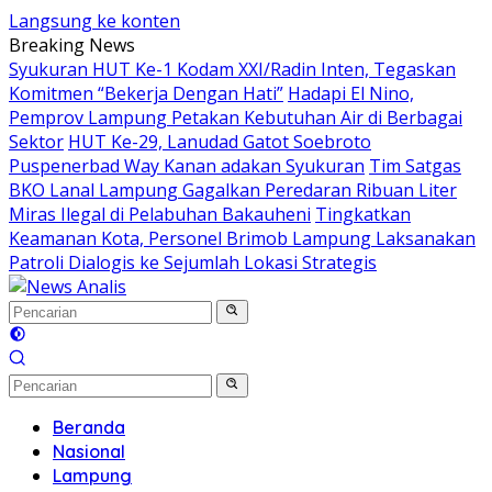
Langsung ke konten
Breaking News
Syukuran HUT Ke-1 Kodam XXI/Radin Inten, Tegaskan
Komitmen “Bekerja Dengan Hati”
Hadapi El Nino,
Pemprov Lampung Petakan Kebutuhan Air di Berbagai
Sektor
HUT Ke-29, Lanudad Gatot Soebroto
Puspenerbad Way Kanan adakan Syukuran
Tim Satgas
BKO Lanal Lampung Gagalkan Peredaran Ribuan Liter
Miras Ilegal di Pelabuhan Bakauheni
Tingkatkan
Keamanan Kota, Personel Brimob Lampung Laksanakan
Patroli Dialogis ke Sejumlah Lokasi Strategis
Beranda
Nasional
Lampung