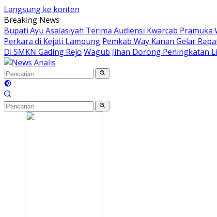
Langsung ke konten
Breaking News
Bupati Ayu Asalasiyah Terima Audiensi Kwarcab Pramuka
Perkara di Kejati Lampung
Pemkab Way Kanan Gelar Rapa
Di SMKN Gading Rejo
Wagub Jihan Dorong Peningkatan Lit