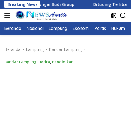
Langsung
i Group
Breaking News
Dituding Terlibat Mafia Aset, Sekdaprov Lamp
ke
konten
Beranda
Nasional
Lampung
Ekonomi
Politik
Hukum
Beranda
Lampung
Bandar Lampung
Bandar Lampung
,
Berita
,
Pendidikan