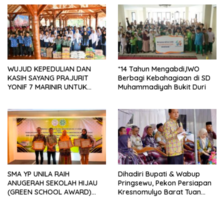
Sungai Budi Group
WUJUD KEPEDULIAN DAN
*14 Tahun Mengabdi,IWO
KASIH SAYANG PRAJURIT
Berbagi Kebahagiaan di SD
YONIF 7 MARINIR UNTUK
Muhammadiyah Bukit Duri
ANAK-ANAK PONDOK
PESANTREN NURUL HUDA
SMA YP UNILA RAIH
Dihadiri Bupati & Wabup
ANUGERAH SEKOLAH HIJAU
Pringsewu, Pekon Persiapan
(GREEN SCHOOL AWARD)
Kresnomulyo Barat Tuan
2026 DARI APPeL HIJAU
Rumah Ngopi Serasi Ke-29
INDONESIA