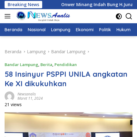
Langsung
er Minang Indah Bung H.Junaedi DUKUNG Ketua Karang Taruna
Breaking News
ke
konten
Beranda
Nasional
Lampung
Ekonomi
Politik
Hukum
Beranda
Lampung
Bandar Lampung
Bandar Lampung
,
Berita
,
Pendidikan
58 Insinyur PSPPI UNILA angkatan
Ke XI dikukuhkan
Newsanalis
Maret 11, 2024
21 views