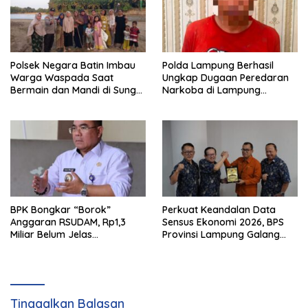
Polsek Negara Batin Imbau
Polda Lampung Berhasil
Warga Waspada Saat
Ungkap Dugaan Peredaran
Bermain dan Mandi di Sungai
Narkoba di Lampung
Karta Jaya
Tengah, Empat Terduga
Pelaku Diamankan
BPK Bongkar “Borok”
Perkuat Keandalan Data
Anggaran RSUDAM, Rp1,3
Sensus Ekonomi 2026, BPS
Miliar Belum Jelas
Provinsi Lampung Galang
Pertanggungjawabannya
Sinergi Strategis Bersama
Sungai Budi Group
Tinggalkan Balasan