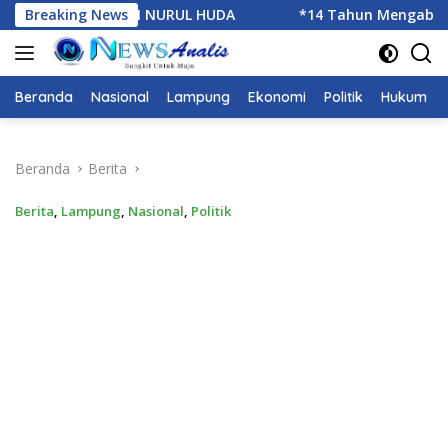
Langsung
Breaking News
*14 Tahun Mengabdi,IWO Berbagi Kebahagiaan di SD 
ke
konten
Beranda
Nasional
Lampung
Ekonomi
Politik
Hukum
Beranda
Berita
Berita
,
Lampung
,
Nasional
,
Politik