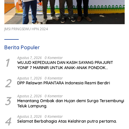
JMSI PRINGSEWU HPN 2024
Berita Populer
1
Agustus 7, 2026
0 Komentar
WUJUD KEPEDULIAN DAN KASIH SAYANG PRAJURIT
YONIF 7 MARINIR UNTUK ANAK-ANAK PONDOK
PESANTREN NURUL HUDA
2
Agustus 1, 2026
0 Komentar
DPP Relawan PRANTARA Indonesia Resmi Berdiri
3
Agustus 2, 2026
0 Komentar
Menantang Ombak dan Hujan demi Surga Tersembunyi
Teluk Lampung.
4
Agustus 3, 2026
0 Komentar
Selamat Berbahagia Atas Kelahiran putra pertama.