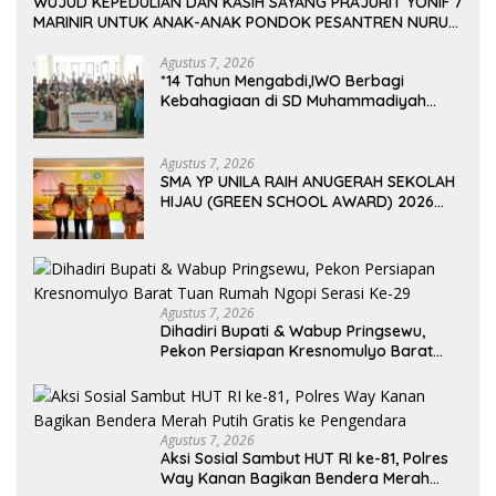
WUJUD KEPEDULIAN DAN KASIH SAYANG PRAJURIT YONIF 7
MARINIR UNTUK ANAK-ANAK PONDOK PESANTREN NURUL
HUDA
Agustus 7, 2026
*14 Tahun Mengabdi,IWO Berbagi
Kebahagiaan di SD Muhammadiyah
Bukit Duri
Agustus 7, 2026
SMA YP UNILA RAIH ANUGERAH SEKOLAH
HIJAU (GREEN SCHOOL AWARD) 2026
DARI APPeL HIJAU INDONESIA
Agustus 7, 2026
Dihadiri Bupati & Wabup Pringsewu,
Pekon Persiapan Kresnomulyo Barat
Tuan Rumah Ngopi Serasi Ke-29
Agustus 7, 2026
Aksi Sosial Sambut HUT RI ke-81, Polres
Way Kanan Bagikan Bendera Merah