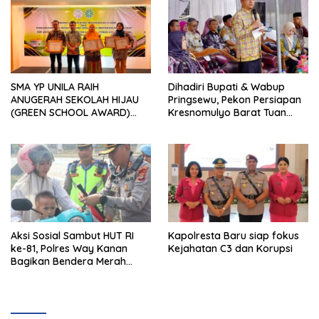
SMA YP UNILA RAIH
Dihadiri Bupati & Wabup
ANUGERAH SEKOLAH HIJAU
Pringsewu, Pekon Persiapan
(GREEN SCHOOL AWARD)
Kresnomulyo Barat Tuan
2026 DARI APPeL HIJAU
Rumah Ngopi Serasi Ke-29
INDONESIA
Aksi Sosial Sambut HUT RI
Kapolresta Baru siap fokus
ke-81, Polres Way Kanan
Kejahatan C3 dan Korupsi
Bagikan Bendera Merah
Putih Gratis ke Pengendara