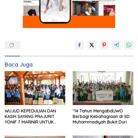
Baca Juga
*14 Tahun Mengabdi,IWO
WUJUD KEPEDULIAN DAN
Berbagi Kebahagiaan di SD
KASIH SAYANG PRAJURIT
Muhammadiyah Bukit Duri
YONIF 7 MARINIR UNTUK
ANAK-ANAK PONDOK
PESANTREN NURUL HUDA