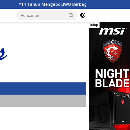
,IWO Berbagi Kebahagiaan di SD Muhammadiyah Bukit Duri
tutup