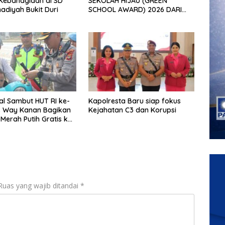
Kebahagiaan di SD
SEKOLAH HIJAU (GREEN
diyah Bukit Duri
SCHOOL AWARD) 2026 DARI
APPeL HIJAU INDONESIA
ial Sambut HUT RI ke-
Kapolresta Baru siap fokus
es Way Kanan Bagikan
Kejahatan C3 dan Korupsi
Merah Putih Gratis ke
ara
Ruas yang wajib ditandai
*