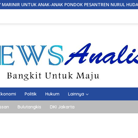
K PONDOK PESANTREN NURUL HUDA
*14 Tahun Mengabdi
Ekonomi
Politik
Hukum
Lainnya
ssan
Bulutangkis
DKI Jakarta