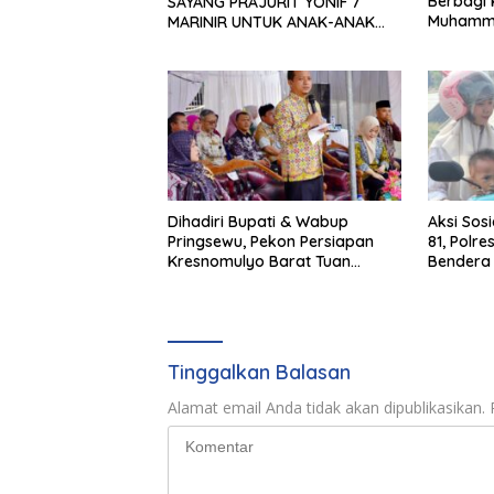
Berbagi 
SAYANG PRAJURIT YONIF 7
Muhamma
MARINIR UNTUK ANAK-ANAK
PONDOK PESANTREN NURUL
HUDA
Dihadiri Bupati & Wabup
Aksi Sos
Pringsewu, Pekon Persiapan
81, Polr
Kresnomulyo Barat Tuan
Bendera 
Rumah Ngopi Serasi Ke-29
Pengend
Tinggalkan Balasan
Alamat email Anda tidak akan dipublikasikan.