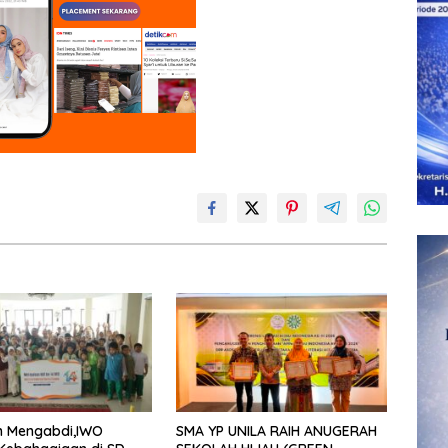
n Mengabdi,IWO
SMA YP UNILA RAIH ANUGERAH