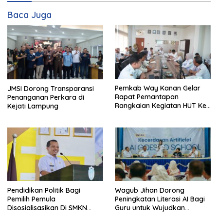
Baca Juga
Pemkab Way Kanan Gelar
JMSI Dorong Transparansi
Rapat Pemantapan
Penanganan Perkara di
Rangkaian Kegiatan HUT Ke-
Kejati Lampung
81 RI Tahun 2026
Pendidikan Politik Bagi
Wagub Jihan Dorong
Pemilih Pemula
Peningkatan Literasi AI Bagi
Disosialisasikan Di SMKN
Guru untuk Wujudkan
Gading Rejo
Pendidikan Berkualitas