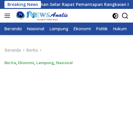
Langsung
t Pemantapan Rangkaian Kegiatan HUT Ke-81 RI Tahun 2026
Breaking News
ke
konten
Beranda
Nasional
Lampung
Ekonomi
Politik
Hukum
Beranda
Berita
Berita
,
Ekonomi
,
Lampung
,
Nasional