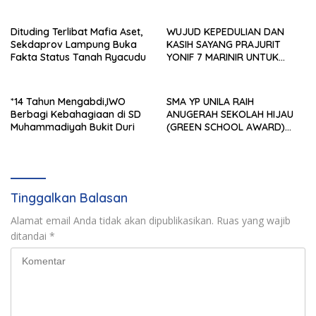
Pertanggungjawabannya
Sinergi Strategis Bersama
Sungai Budi Group
Dituding Terlibat Mafia Aset,
WUJUD KEPEDULIAN DAN
Sekdaprov Lampung Buka
KASIH SAYANG PRAJURIT
Fakta Status Tanah Ryacudu
YONIF 7 MARINIR UNTUK
ANAK-ANAK PONDOK
PESANTREN NURUL HUDA
*14 Tahun Mengabdi,IWO
SMA YP UNILA RAIH
Berbagi Kebahagiaan di SD
ANUGERAH SEKOLAH HIJAU
Muhammadiyah Bukit Duri
(GREEN SCHOOL AWARD)
2026 DARI APPeL HIJAU
INDONESIA
Tinggalkan Balasan
Alamat email Anda tidak akan dipublikasikan.
Ruas yang wajib
ditandai
*