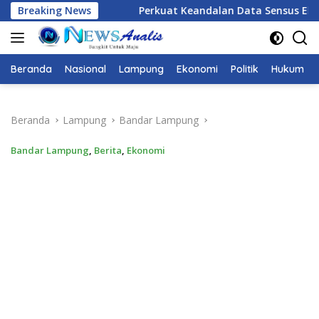
Langsung
Breaking News
Perkuat Keandalan Data Sensus Ekonomi 2026, BPS Prov
ke
konten
Beranda
Nasional
Lampung
Ekonomi
Politik
Hukum
Beranda
Lampung
Bandar Lampung
Bandar Lampung
,
Berita
,
Ekonomi