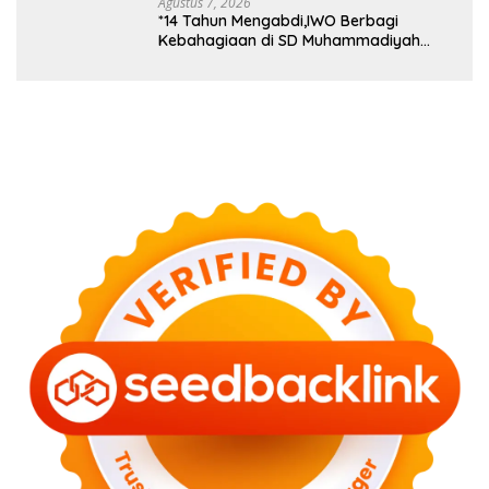
Agustus 7, 2026
*14 Tahun Mengabdi,IWO Berbagi
Kebahagiaan di SD Muhammadiyah
Bukit Duri