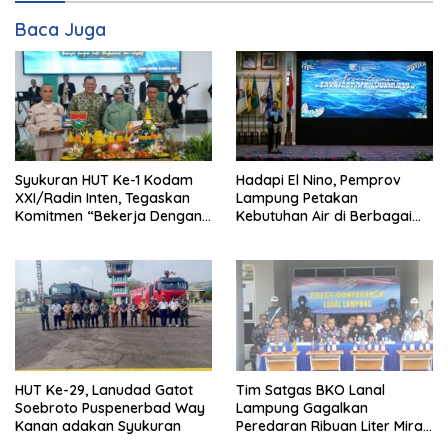
Baca Juga
Hadapi El Nino, Pemprov
Syukuran HUT Ke-1 Kodam
Lampung Petakan
XXI/Radin Inten, Tegaskan
Kebutuhan Air di Berbagai
Komitmen “Bekerja Dengan
Sektor
Hati”
HUT Ke-29, Lanudad Gatot
Tim Satgas BKO Lanal
Soebroto Puspenerbad Way
Lampung Gagalkan
Kanan adakan Syukuran
Peredaran Ribuan Liter Miras
Ilegal di Pelabuhan