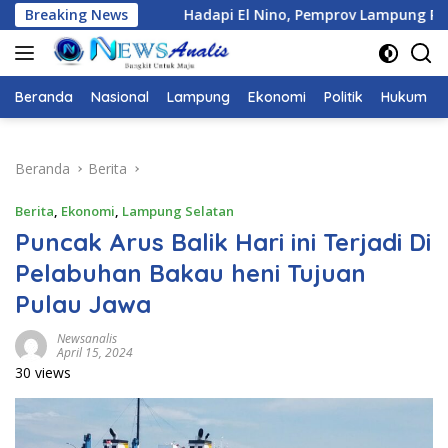
Langsung
El Nino, Pemprov Lampung Petakan Kebutuhan Air di Berbagai 
Breaking News
ke
konten
Beranda
Nasional
Lampung
Ekonomi
Politik
Hukum
Beranda
Berita
Berita
,
Ekonomi
,
Lampung Selatan
Puncak Arus Balik Hari ini Terjadi Di
Pelabuhan Bakau heni Tujuan
Pulau Jawa
Newsanalis
April 15, 2024
30 views