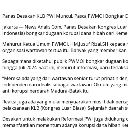
Panas Desakan KLB PWI Muncul, Pasca PWMOI Bongkar Du
Jakarta — News Analis.Com, Panas Desakan Kongres Luar
Indonesia) bongkar dugaan korupsi dana hibah dari Kemen
Menurut Ketua Umum PWMOI, HM.Jusuf Rizal,SH kepada med
organisasi wartawan tertua itu. Banyak yang memberikan
Sebagaimana diketahui publik PWMOI bongkar dugaan koru
hingga Juli 2024. Saat ini, menurut informasi, baru terla
“Mereka ada yang dari wartawan senior turut prihatin den
independen dan idealis sebagai wartawan. Oknum yang mel
anti korupsi berdarah Madura-Batak itu.
Reaksi juga ada yang mulai menyuarakan mosi tidak perc
pelaksanaan KLB (Kongres Luar Biasa). Sejumlah daerah 
Desakan untuk melakukan Reformasi PWI juga didukung o
memanfaatkan momentum adanya korupsi dana hibah Kem