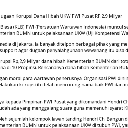
gaan Korupsi Dana Hibah UKW PWI Pusat RP.2,9 Milyar
 Biasa (KLB) PWI (Persatuan Wartawan Indonesia) muncul
terian BUMN untuk pelaksanaan UKW (Uji Kompetensi Wartawa
ia di Jakarta, ia banyak ditelpon berbagai pihak yang m
 support agar dugaan penyalahgunaan wewenang itu bisa di
psi Rp,2,9 Milyar dana hibah Kementerian BUMN dari total
ksana di 10 Propinsi. Rencananya dana hibah Kementerian BUM
gan moral para wartawan penerusnya. Organisasi PWI dinilai
akukan korupsi itu telah mencoreng nama baik PWI dan mar
aya kepada Pimpinan PWI Pusat yang dikomandani Hendri C
sudah ada yang menggalang suara guna memenuhi syarat KLB
leh sejumlah kelompok lawan tanding Hendri Ch. Bangun d
enterian BUMN untuk pelaksanaan UKW di tubuh PWI, yan