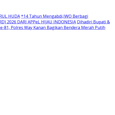
URUL HUDA
*14 Tahun Mengabdi,IWO Berbagi
D) 2026 DARI APPeL HIJAU INDONESIA
Dihadiri Bupati &
ke-81, Polres Way Kanan Bagikan Bendera Merah Putih