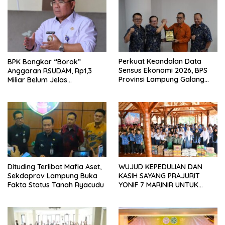
Perkuat Keandalan Data
BPK Bongkar “Borok”
Sensus Ekonomi 2026, BPS
Anggaran RSUDAM, Rp1,3
Provinsi Lampung Galang
Miliar Belum Jelas
Sinergi Strategis Bersama
Pertanggungjawabannya
Sungai Budi Group
Dituding Terlibat Mafia Aset,
WUJUD KEPEDULIAN DAN
Sekdaprov Lampung Buka
KASIH SAYANG PRAJURIT
Fakta Status Tanah Ryacudu
YONIF 7 MARINIR UNTUK
ANAK-ANAK PONDOK
PESANTREN NURUL HUDA