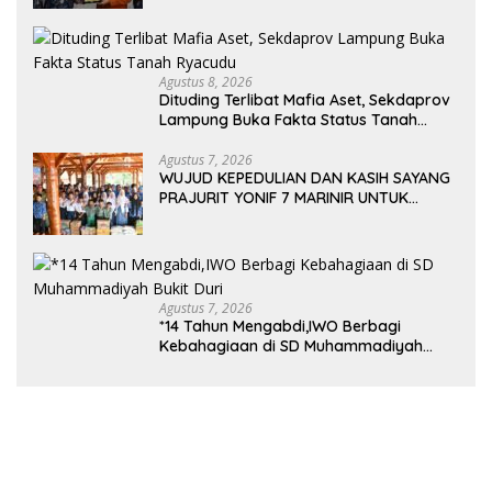
Sungai Budi Group
Agustus 8, 2026
Dituding Terlibat Mafia Aset, Sekdaprov
Lampung Buka Fakta Status Tanah
Ryacudu
Agustus 7, 2026
WUJUD KEPEDULIAN DAN KASIH SAYANG
PRAJURIT YONIF 7 MARINIR UNTUK
ANAK-ANAK PONDOK PESANTREN
NURUL HUDA
Agustus 7, 2026
*14 Tahun Mengabdi,IWO Berbagi
Kebahagiaan di SD Muhammadiyah
Bukit Duri