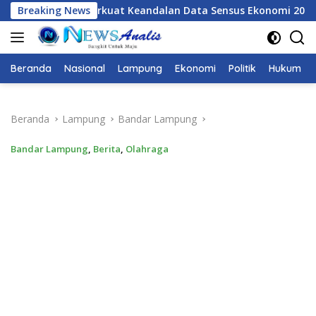
Langsung
Data Sensus Ekonomi 2026, BPS Provinsi Lampung Galang Siner
Breaking News
ke
konten
Beranda
Nasional
Lampung
Ekonomi
Politik
Hukum
Beranda
Lampung
Bandar Lampung
Bandar Lampung
,
Berita
,
Olahraga