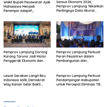
Sensus Ekonomi 2026,
Wakil Bupati Pesawaran Ajak
Pemprov Lampung Tekankan
Mahasiswa Menjadi
Pentingnya Data Akurat
Pemimpin Adaptif,
untuk Kebijakan Tepat
Berintegritas, dan
Sasaran
Berdampak
Pemprov Lampung Dorong
Pemprov Lampung Perkuat
Karang Taruna Jadi Motor
Peran Pesantren dalam
Penggerak Ekonomi dan
Pembangunan dan
Pemberdayaan Desa
Pengembangan SDM
Lewat Gerakan Langit Biru
Pemprov Lampung Perkuat
Indonesia ASRI, Demokrat
Pendampingan Kabupaten
Way Kanan Gelar Bakti
untuk Percepat Eliminasi TBC
Sosial dan Pelayanan Publik
di Tanggamus