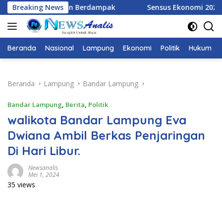
Langsung
gritas, dan Berdampak
Breaking News
Sensus Ekonomi 2026, Pemprov
ke
konten
Beranda
Nasional
Lampung
Ekonomi
Politik
Hukum
Beranda
Lampung
Bandar Lampung
Bandar Lampung
,
Berita
,
Politik
walikota Bandar Lampung Eva
Dwiana Ambil Berkas Penjaringan
Di Hari Libur.
Newsanalis
Mei 1, 2024
35 views