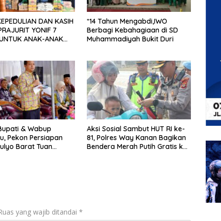
EPEDULIAN DAN KASIH
*14 Tahun Mengabdi,IWO
Berbagi Kebahagiaan di SD
 UNTUK ANAK-ANAK
Muhammadiyah Bukit Duri
 PESANTREN NURUL
 Bupati & Wabup
Aksi Sosial Sambut HUT RI ke-
u, Pekon Persiapan
81, Polres Way Kanan Bagikan
ulyo Barat Tuan
Bendera Merah Putih Gratis ke
opi Serasi Ke-29
Pengendara
Ruas yang wajib ditandai
*