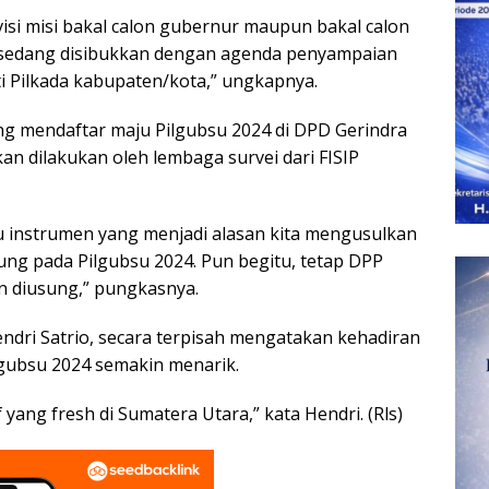
visi misi bakal calon gubernur maupun bakal calon
 sedang disibukkan dengan agenda penyampaian
ti Pilkada kabupaten/kota,” ungkapnya.
ng mendaftar maju Pilgubsu 2024 di DPD Gerindra
kan dilakukan oleh lembaga survei dari FISIP
atu instrumen yang menjadi alasan kita mengusulkan
ng pada Pilgubsu 2024. Pun begitu, tetap DPP
n diusung,” pungkasnya.
ndri Satrio, secara terpisah mengatakan kehadiran
gubsu 2024 semakin menarik.
 yang fresh di Sumatera Utara,” kata Hendri. (Rls)