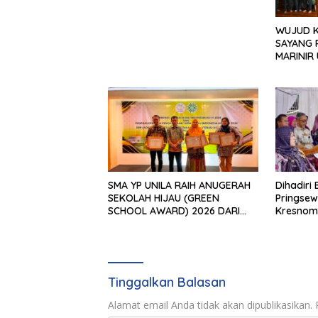
WUJUD K
SAYANG PRAJURIT YONIF 7
MARINIR
PONDOK
HUDA
SMA YP UNILA RAIH ANUGERAH
Dihadiri
SEKOLAH HIJAU (GREEN
Pringsew
SCHOOL AWARD) 2026 DARI
Kresnom
APPeL HIJAU INDONESIA
Rumah Ng
Tinggalkan Balasan
Alamat email Anda tidak akan dipublikasikan.