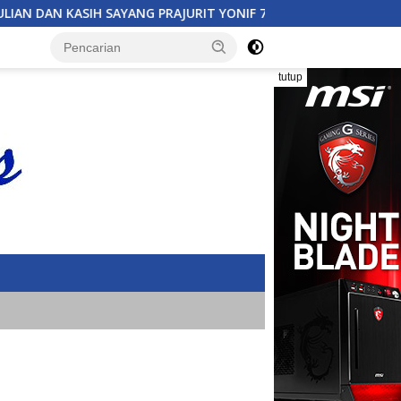
URIT YONIF 7 MARINIR UNTUK ANAK-ANAK PONDOK PESANTREN 
tutup