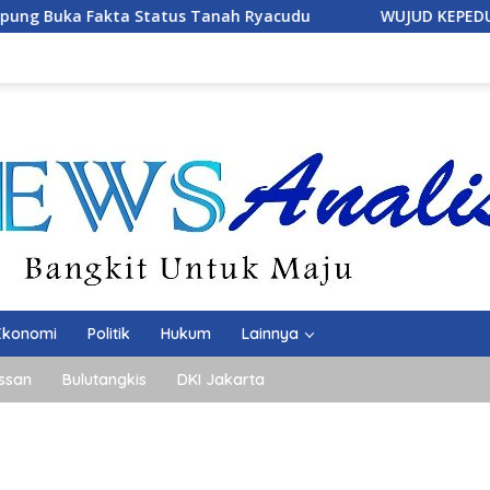
h Ryacudu
WUJUD KEPEDULIAN DAN KASIH SAYANG PRAJ
Ekonomi
Politik
Hukum
Lainnya
ssan
Bulutangkis
DKI Jakarta