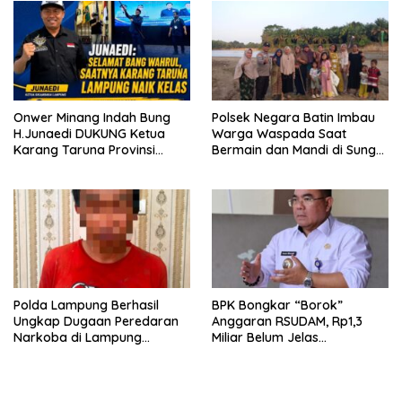
Onwer Minang Indah Bung
Polsek Negara Batin Imbau
H.Junaedi DUKUNG Ketua
Warga Waspada Saat
Karang Taruna Provinsi
Bermain dan Mandi di Sungai
Lampung Yang Baru
Karta Jaya
Polda Lampung Berhasil
BPK Bongkar “Borok”
Ungkap Dugaan Peredaran
Anggaran RSUDAM, Rp1,3
Narkoba di Lampung
Miliar Belum Jelas
Tengah, Empat Terduga
Pertanggungjawabannya
Pelaku Diamankan