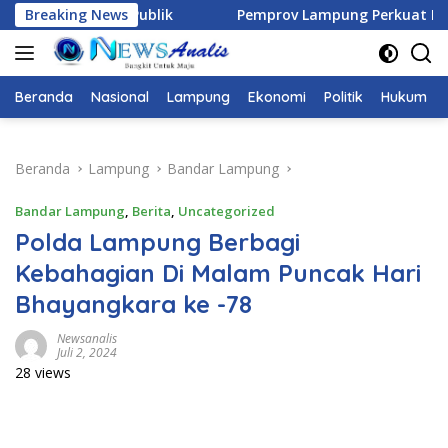
Langsung
Pemprov Lampung Perkuat Pendampingan Kabupaten untuk 
Breaking News
ke
konten
Beranda
Nasional
Lampung
Ekonomi
Politik
Hukum
Beranda
Lampung
Bandar Lampung
Bandar Lampung
,
Berita
,
Uncategorized
Polda Lampung Berbagi
Kebahagian Di Malam Puncak Hari
Bhayangkara ke -78
Newsanalis
Juli 2, 2024
28 views