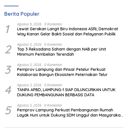
Berita Populer
1
Agustus 9, 2026
0 Komentar
Lewat Gerakan Langit Biru Indonesia ASRI, Demokrat
Way Kanan Gelar Bakti Sosial dan Pelayanan Publik
2
Agustus 3, 2026
0 Komentar
Top 3 Reksadana Saham dengan NAB per Unit
Minimum Pembelian Terendah
3
Agustus 3, 2026
0 Komentar
Pemprov Lampung dan Pinsar Petelur Perkuat
Kolaborasi Bangun Ekosistem Peternakan Telur
4
Agustus 3, 2026
0 Komentar
TANPA APBD, LAMPUNG-1 SIAP DILUNCURKAN UNTUK
DUKUNG PEMBANGUNAN BERBASIS DATA
5
Agustus 3, 2026
0 Komentar
Pemprov Lampung Perkuat Pembangunan Rumah
Layak Huni untuk Dukung SDM Unggul dan Masyarakat
Sehat