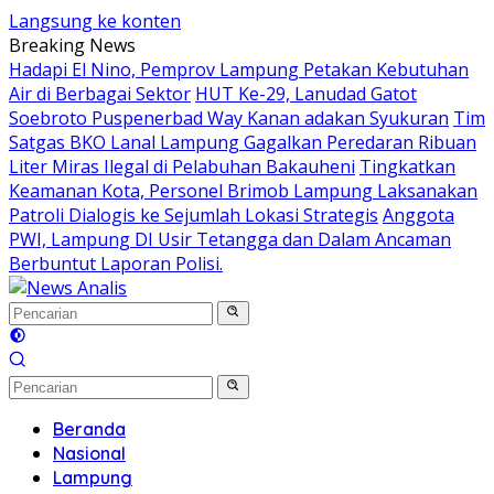
Langsung ke konten
Breaking News
Hadapi El Nino, Pemprov Lampung Petakan Kebutuhan
Air di Berbagai Sektor
HUT Ke-29, Lanudad Gatot
Soebroto Puspenerbad Way Kanan adakan Syukuran
Tim
Satgas BKO Lanal Lampung Gagalkan Peredaran Ribuan
Liter Miras Ilegal di Pelabuhan Bakauheni
Tingkatkan
Keamanan Kota, Personel Brimob Lampung Laksanakan
Patroli Dialogis ke Sejumlah Lokasi Strategis
Anggota
PWI, Lampung DI Usir Tetangga dan Dalam Ancaman
Berbuntut Laporan Polisi.
Beranda
Nasional
Lampung