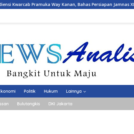
Kanan, Bahas Persiapan Jamnas XII Hingga Penghargaan Panca
Ekonomi
Politik
Hukum
Lainnya
ssan
Bulutangkis
DKI Jakarta