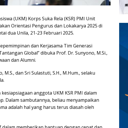
iswa (UKM) Korps Suka Rela (KSR) PMI Unit
kan Orientasi Pengurus dan Lokakarya 2025 di
ai dua Unila, 21-23 Februari 2025.
Kepemimpinan dan Kerjasama Tim Generasi
ntangan Global” dibuka Prof. Dr. Sunyono, M.Si.,
waan dan Alumni.
, M.S., dan Sri Sulastuti, S.H., M.Hum., selaku
a.
a kesiapsiagaan anggota UKM KSR PMI dalam
ap. Dalam sambutannya, beliau menyampaikan
ma adalah hal yang harus terus diasah oleh
atif dalam memberikan bantuan dengan cepat dan