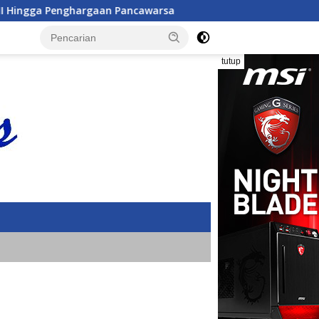
warsa
JMSI Dorong Transparansi Penanganan Perkara d
tutup