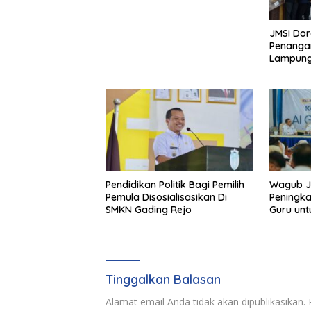
Penghargaan Pancawarsa
JMSI Dor
Penangan
Lampun
Pendidikan Politik Bagi Pemilih
Wagub J
Pemula Disosialisasikan Di
Peningkat
SMKN Gading Rejo
Guru un
Pendidik
Tinggalkan Balasan
Alamat email Anda tidak akan dipublikasikan.