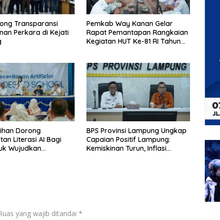
ong Transparansi
Pemkab Way Kanan Gelar
an Perkara di Kejati
Rapat Pemantapan Rangkaian
g
Kegiatan HUT Ke-81 RI Tahun
2026
ihan Dorong
BPS Provinsi Lampung Ungkap
an Literasi AI Bagi
Capaian Positif Lampung:
tuk Wujudkan
Kemiskinan Turun, Inflasi
an Berkualitas
Terkendali, Ekonomi Terus
Tumbuh
Ruas yang wajib ditandai
*