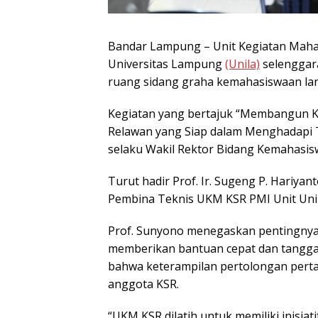
Bandar Lampung – Unit Kegiatan Mahas
Universitas Lampung
(Unila)
selenggara
ruang sidang graha kemahasiswaan lant
Kegiatan yang bertajuk “Membangun 
Relawan yang Siap dalam Menghadapi Ta
selaku Wakil Rektor Bidang Kemahasis
Turut hadir Prof. Ir. Sugeng P. Hariyanto
Pembina Teknis UKM KSR PMI Unit Unil
Prof. Sunyono menegaskan pentingny
memberikan bantuan cepat dan tangg
bahwa keterampilan pertolongan perta
anggota KSR.
“UKM KSR dilatih untuk memiliki inisi