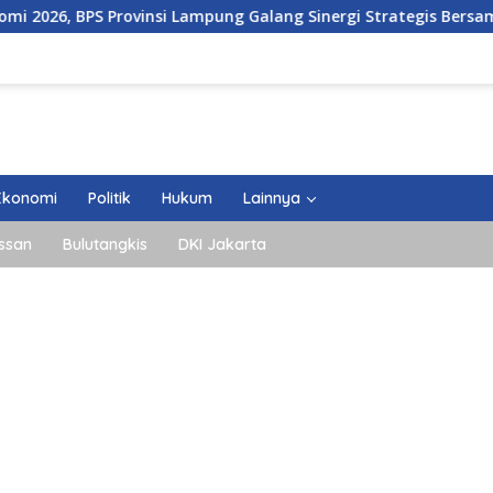
mpung Galang Sinergi Strategis Bersama Sungai Budi Group
Ekonomi
Politik
Hukum
Lainnya
ssan
Bulutangkis
DKI Jakarta