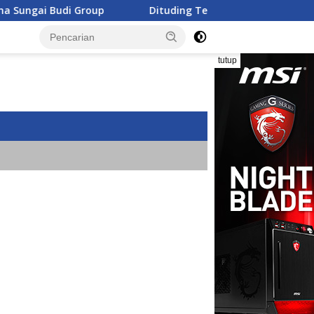
Dituding Terlibat Mafia Aset, Sekdaprov Lampung Buka Fa
tutup