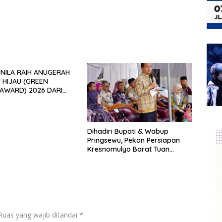
HUDA
 RAIH ANUGERAH
 HIJAU (GREEN
AWARD) 2026 DARI
JAU INDONESIA
Dihadiri Bupati & Wabup
Pringsewu, Pekon Persiapan
Kresnomulyo Barat Tuan
Rumah Ngopi Serasi Ke-29
Ruas yang wajib ditandai
*