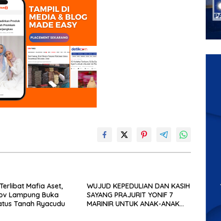
Terlibat Mafia Aset,
WUJUD KEPEDULIAN DAN KASIH
ov Lampung Buka
SAYANG PRAJURIT YONIF 7
atus Tanah Ryacudu
MARINIR UNTUK ANAK-ANAK
PONDOK PESANTREN NURUL