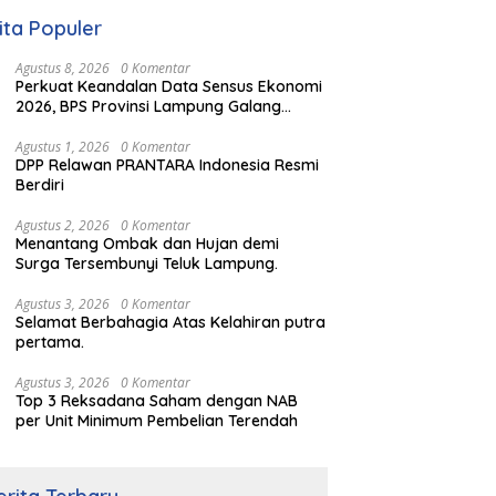
ita Populer
Agustus 8, 2026
0 Komentar
Perkuat Keandalan Data Sensus Ekonomi
2026, BPS Provinsi Lampung Galang
Sinergi Strategis Bersama Sungai Budi
Group
Agustus 1, 2026
0 Komentar
DPP Relawan PRANTARA Indonesia Resmi
Berdiri
Agustus 2, 2026
0 Komentar
Menantang Ombak dan Hujan demi
Surga Tersembunyi Teluk Lampung.
Agustus 3, 2026
0 Komentar
Selamat Berbahagia Atas Kelahiran putra
pertama.
Agustus 3, 2026
0 Komentar
Top 3 Reksadana Saham dengan NAB
per Unit Minimum Pembelian Terendah