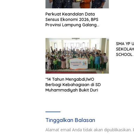
Perkuat Keandalan Data
Sensus Ekonomi 2026, BPS
Provinsi Lampung Galang
Sinergi Strategis Bersama
Sungai Budi Group
SMA YP UNILA
SEKOLAH
SCHOOL 
APPeL HI
*14 Tahun Mengabdi,IWO
Berbagi Kebahagiaan di SD
Muhammadiyah Bukit Duri
Tinggalkan Balasan
Alamat email Anda tidak akan dipublikasikan.