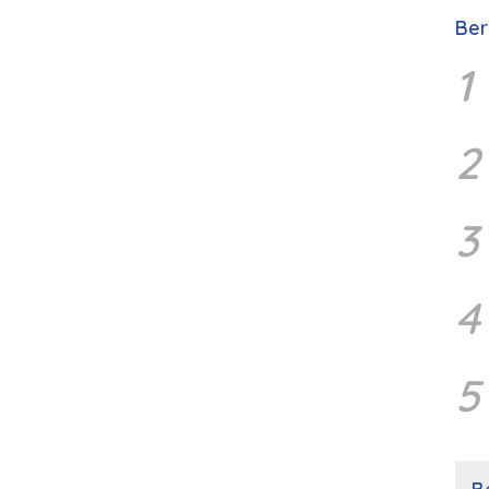
Ber
1
2
3
4
5