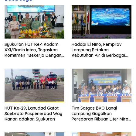
Hadapi El Nino, Pemprov
Syukuran HUT Ke-1 Kodam
Lampung Petakan
XXI/Radin Inten, Tegaskan
Kebutuhan Air di Berbagai
Komitmen “Bekerja Dengan
Sektor
Hati”
HUT Ke-29, Lanudad Gatot
Tim Satgas BKO Lanal
Soebroto Puspenerbad Way
Lampung Gagalkan
Kanan adakan Syukuran
Peredaran Ribuan Liter Miras
Ilegal di Pelabuhan
Bakauheni