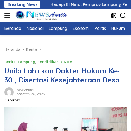
Langsung
l Nino, Pemprov Lampung Petakan Kebutuhan Air di Berbagai S
Breaking News
ke
konten
Beranda
Nasional
Lampung
Ekonomi
Politik
Hukum
Beranda
Berita
Berita
,
Lampung
,
Pendidikan
,
UNILA
Unila Lahirkan Dokter Hukum Ke-
30 , Disertasi Kesejahteraan Desa
Newsanalis
Februari 26, 2025
33 views