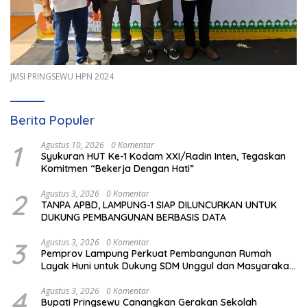
JMSI PRINGSEWU HPN 2024
Berita Populer
1
Agustus 10, 2026
0 Komentar
Syukuran HUT Ke-1 Kodam XXI/Radin Inten, Tegaskan
Komitmen “Bekerja Dengan Hati”
2
Agustus 3, 2026
0 Komentar
TANPA APBD, LAMPUNG-1 SIAP DILUNCURKAN UNTUK
DUKUNG PEMBANGUNAN BERBASIS DATA
3
Agustus 3, 2026
0 Komentar
Pemprov Lampung Perkuat Pembangunan Rumah
Layak Huni untuk Dukung SDM Unggul dan Masyarakat
Sehat
4
Agustus 3, 2026
0 Komentar
Bupati Pringsewu Canangkan Gerakan Sekolah