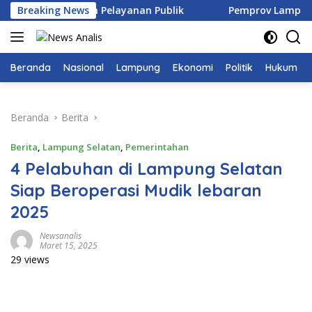
Langsung
i Sosial dan Pelayanan Publik
Breaking News
Pemprov Lampung Perkua
ke
konten
Beranda
Nasional
Lampung
Ekonomi
Politik
Hukum
Beranda
Berita
Berita
,
Lampung Selatan
,
Pemerintahan
4 Pelabuhan di Lampung Selatan
Siap Beroperasi Mudik lebaran
2025
Newsanalis
Maret 15, 2025
29 views