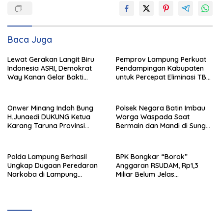
Baca Juga
Lewat Gerakan Langit Biru
Pemprov Lampung Perkuat
Indonesia ASRI, Demokrat
Pendampingan Kabupaten
Way Kanan Gelar Bakti
untuk Percepat Eliminasi TBC
Sosial dan Pelayanan Publik
di Tanggamus
Onwer Minang Indah Bung
Polsek Negara Batin Imbau
H.Junaedi DUKUNG Ketua
Warga Waspada Saat
Karang Taruna Provinsi
Bermain dan Mandi di Sungai
Lampung Yang Baru
Karta Jaya
Polda Lampung Berhasil
BPK Bongkar “Borok”
Ungkap Dugaan Peredaran
Anggaran RSUDAM, Rp1,3
Narkoba di Lampung
Miliar Belum Jelas
Tengah, Empat Terduga
Pertanggungjawabannya
Pelaku Diamankan