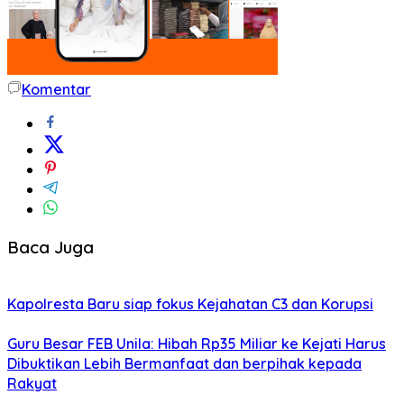
Komentar
Baca Juga
Kapolresta Baru siap fokus Kejahatan C3 dan Korupsi
Guru Besar FEB Unila: Hibah Rp35 Miliar ke Kejati Harus
Dibuktikan Lebih Bermanfaat dan berpihak kepada
Rakyat