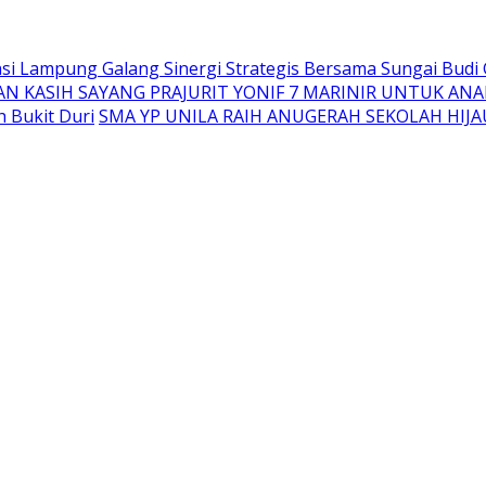
si Lampung Galang Sinergi Strategis Bersama Sungai Budi
N KASIH SAYANG PRAJURIT YONIF 7 MARINIR UNTUK A
 Bukit Duri
SMA YP UNILA RAIH ANUGERAH SEKOLAH HIJA