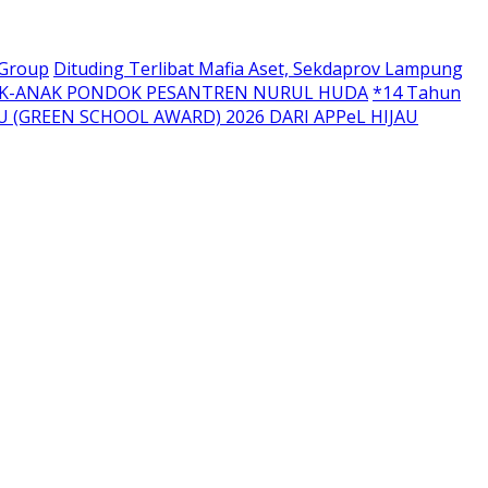
 Group
Dituding Terlibat Mafia Aset, Sekdaprov Lampung
NAK-ANAK PONDOK PESANTREN NURUL HUDA
*14 Tahun
U (GREEN SCHOOL AWARD) 2026 DARI APPeL HIJAU